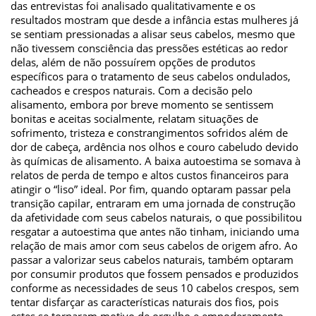
das entrevistas foi analisado qualitativamente e os
resultados mostram que desde a infância estas mulheres já
se sentiam pressionadas a alisar seus cabelos, mesmo que
não tivessem consciência das pressões estéticas ao redor
delas, além de não possuírem opções de produtos
específicos para o tratamento de seus cabelos ondulados,
cacheados e crespos naturais. Com a decisão pelo
alisamento, embora por breve momento se sentissem
bonitas e aceitas socialmente, relatam situações de
sofrimento, tristeza e constrangimentos sofridos além de
dor de cabeça, ardência nos olhos e couro cabeludo devido
às químicas de alisamento. A baixa autoestima se somava à
relatos de perda de tempo e altos custos financeiros para
atingir o “liso” ideal. Por fim, quando optaram passar pela
transição capilar, entraram em uma jornada de construção
da afetividade com seus cabelos naturais, o que possibilitou
resgatar a autoestima que antes não tinham, iniciando uma
relação de mais amor com seus cabelos de origem afro. Ao
passar a valorizar seus cabelos naturais, também optaram
por consumir produtos que fossem pensados e produzidos
conforme as necessidades de seus 10 cabelos crespos, sem
tentar disfarçar as características naturais dos fios, pois
estes se tornaram motivo de orgulho e empoderamento