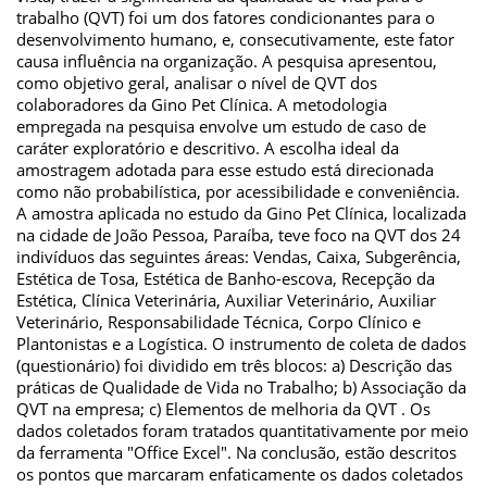
trabalho (QVT) foi um dos fatores condicionantes para o
desenvolvimento humano, e, consecutivamente, este fator
causa influência na organização. A pesquisa apresentou,
como objetivo geral, analisar o nível de QVT dos
colaboradores da Gino Pet Clínica. A metodologia
empregada na pesquisa envolve um estudo de caso de
caráter exploratório e descritivo. A escolha ideal da
amostragem adotada para esse estudo está direcionada
como não probabilística, por acessibilidade e conveniência.
A amostra aplicada no estudo da Gino Pet Clínica, localizada
na cidade de João Pessoa, Paraíba, teve foco na QVT dos 24
indivíduos das seguintes áreas: Vendas, Caixa, Subgerência,
Estética de Tosa, Estética de Banho-escova, Recepção da
Estética, Clínica Veterinária, Auxiliar Veterinário, Auxiliar
Veterinário, Responsabilidade Técnica, Corpo Clínico e
Plantonistas e a Logística. O instrumento de coleta de dados
(questionário) foi dividido em três blocos: a) Descrição das
práticas de Qualidade de Vida no Trabalho; b) Associação da
QVT na empresa; c) Elementos de melhoria da QVT . Os
dados coletados foram tratados quantitativamente por meio
da ferramenta "Office Excel". Na conclusão, estão descritos
os pontos que marcaram enfaticamente os dados coletados