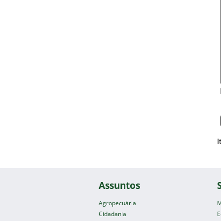
I
Assuntos
Agropecuária
M
Cidadania
E