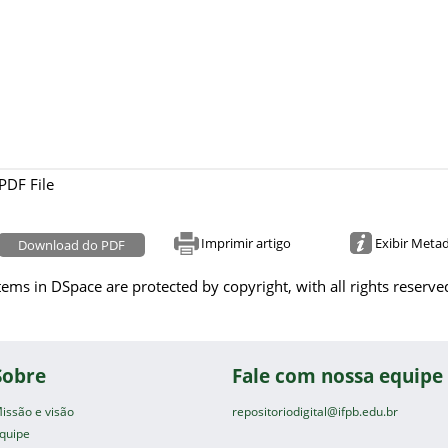
PDF File
Imprimir artigo
Exibir Meta
Download do PDF
tems in DSpace are protected by copyright, with all rights reserve
Sobre
Fale com nossa equipe
issão e visão
repositoriodigital@ifpb.edu.br
quipe