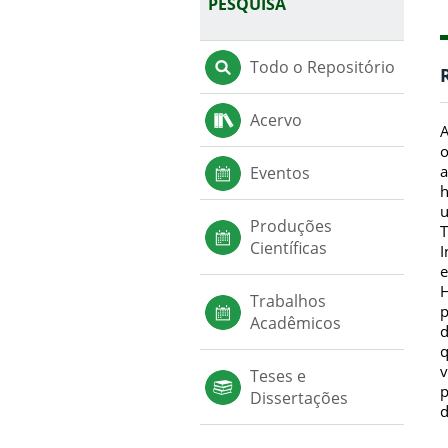
PESQUISA
Todo o Repositório
Acervo
A
o
a
Eventos
h
u
Produções
T
Científicas
I
e
H
Trabalhos
p
Acadêmicos
d
q
v
Teses e
p
Dissertações
d