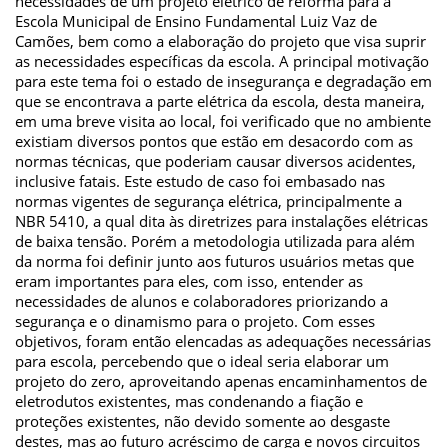
necessidades de um projeto elétrico de reforma para a
Escola Municipal de Ensino Fundamental Luiz Vaz de
Camões, bem como a elaboração do projeto que visa suprir
as necessidades específicas da escola. A principal motivação
para este tema foi o estado de insegurança e degradação em
que se encontrava a parte elétrica da escola, desta maneira,
em uma breve visita ao local, foi verificado que no ambiente
existiam diversos pontos que estão em desacordo com as
normas técnicas, que poderiam causar diversos acidentes,
inclusive fatais. Este estudo de caso foi embasado nas
normas vigentes de segurança elétrica, principalmente a
NBR 5410, a qual dita às diretrizes para instalações elétricas
de baixa tensão. Porém a metodologia utilizada para além
da norma foi definir junto aos futuros usuários metas que
eram importantes para eles, com isso, entender as
necessidades de alunos e colaboradores priorizando a
segurança e o dinamismo para o projeto. Com esses
objetivos, foram então elencadas as adequações necessárias
para escola, percebendo que o ideal seria elaborar um
projeto do zero, aproveitando apenas encaminhamentos de
eletrodutos existentes, mas condenando a fiação e
proteções existentes, não devido somente ao desgaste
destes, mas ao futuro acréscimo de carga e novos circuitos