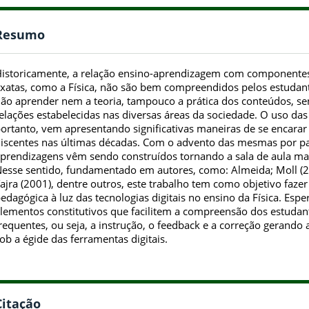
Resumo
istoricamente, a relação ensino-aprendizagem com componentes 
xatas, como a Física, não são bem compreendidos pelos estudant
ão aprender nem a teoria, tampouco a prática dos conteúdos, s
elações estabelecidas nas diversas áreas da sociedade. O uso da
ortanto, vem apresentando significativas maneiras de se encarar 
iscentes nas últimas décadas. Com o advento das mesmas por pa
prendizagens vêm sendo construídos tornando a sala de aula mais
esse sentido, fundamentado em autores, como: Almeida; Moll (20
ajra (2001), dentre outros, este trabalho tem como objetivo faz
edagógica à luz das tecnologias digitais no ensino da Física. Esp
lementos constitutivos que facilitem a compreensão dos estudan
requentes, ou seja, a instrução, o feedback e a correção gerando 
ob a égide das ferramentas digitais.
Citação