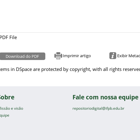
PDF File
Imprimir artigo
Exibir Meta
Download do PDF
tems in DSpace are protected by copyright, with all rights reserve
Sobre
Fale com nossa equipe
issão e visão
repositoriodigital@ifpb.edu.br
quipe