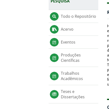
PESQUISA
Todo o Repositório
H
Acervo
e
n
r
Eventos
p
d
Produções
a
N
Científicas
T
p
Trabalhos
e
Acadêmicos
f
s
Teses e
Dissertações