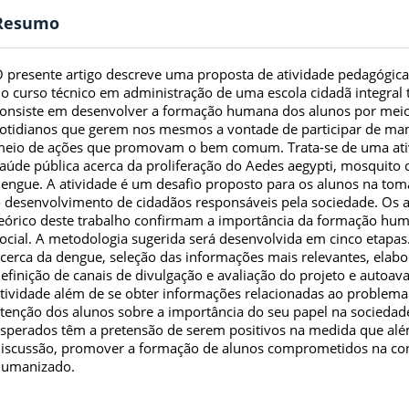
Resumo
 presente artigo descreve uma proposta de atividade pedagógic
o curso técnico em administração de uma escola cidadã integral t
onsiste em desenvolver a formação humana dos alunos por meio 
otidianos que gerem nos mesmos a vontade de participar de mane
eio de ações que promovam o bem comum. Trata-se de uma ativi
aúde pública acerca da proliferação do Aedes aegypti, mosquit
engue. A atividade é um desafio proposto para os alunos na tom
 desenvolvimento de cidadãos responsáveis pela sociedade. Os 
eórico deste trabalho confirmam a importância da formação h
ocial. A metodologia sugerida será desenvolvida em cinco etapas
cerca da dengue, seleção das informações mais relevantes, elabo
efinição de canais de divulgação e avaliação do projeto e autoav
tividade além de se obter informações relacionadas ao problema
tenção dos alunos sobre a importância do seu papel na sociedad
sperados têm a pretensão de serem positivos na medida que alé
iscussão, promover a formação de alunos comprometidos na con
humanizado.