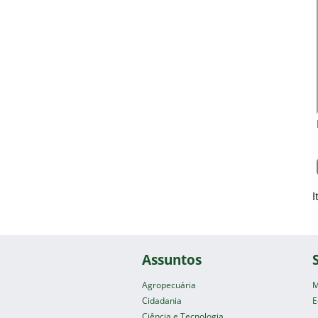
I
Assuntos
Agropecuária
M
Cidadania
E
Ciência e Tecnologia