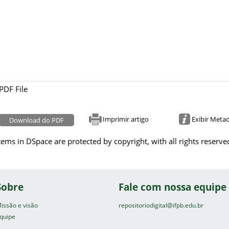
PDF File
Imprimir artigo
Exibir Meta
Download do PDF
tems in DSpace are protected by copyright, with all rights reserve
Sobre
Fale com nossa equipe
issão e visão
repositoriodigital@ifpb.edu.br
quipe