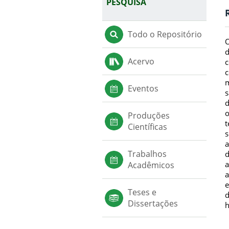
PESQUISA
Todo o Repositório
O
d
Acervo
c
c
m
Eventos
s
d
o
Produções
t
Científicas
s
a
Trabalhos
d
a
Acadêmicos
a
e
Teses e
d
Dissertações