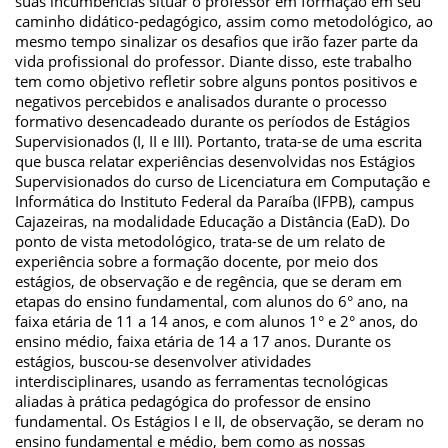
suas incumbências situar o professor em formação em seu
caminho didático-pedagógico, assim como metodológico, ao
mesmo tempo sinalizar os desafios que irão fazer parte da
vida profissional do professor. Diante disso, este trabalho
tem como objetivo refletir sobre alguns pontos positivos e
negativos percebidos e analisados durante o processo
formativo desencadeado durante os períodos de Estágios
Supervisionados (I, II e III). Portanto, trata-se de uma escrita
que busca relatar experiências desenvolvidas nos Estágios
Supervisionados do curso de Licenciatura em Computação e
Informática do Instituto Federal da Paraíba (IFPB), campus
Cajazeiras, na modalidade Educação a Distância (EaD). Do
ponto de vista metodológico, trata-se de um relato de
experiência sobre a formação docente, por meio dos
estágios, de observação e de regência, que se deram em
etapas do ensino fundamental, com alunos do 6° ano, na
faixa etária de 11 a 14 anos, e com alunos 1° e 2° anos, do
ensino médio, faixa etária de 14 a 17 anos. Durante os
estágios, buscou-se desenvolver atividades
interdisciplinares, usando as ferramentas tecnológicas
aliadas à prática pedagógica do professor de ensino
fundamental. Os Estágios I e II, de observação, se deram no
ensino fundamental e médio, bem como as nossas