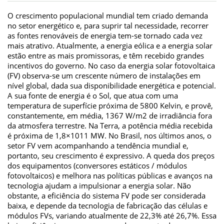
O crescimento populacional mundial tem criado demanda
no setor energético e, para suprir tal necessidade, recorrer
as fontes renováveis de energia tem-se tornado cada vez
mais atrativo. Atualmente, a energia eólica e a energia solar
estão entre as mais promissoras, e têm recebido grandes
incentivos do governo. No caso da energia solar fotovoltaica
(FV) observa-se um crescente número de instalações em
nível global, dada sua disponibilidade energética e potencial.
A sua fonte de energia é o Sol, que atua com uma
temperatura de superfície próxima de 5800 Kelvin, e provê,
constantemente, em média, 1367 W/m2 de irradiância fora
da atmosfera terrestre. Na Terra, a potência média recebida
é próxima de 1,8×1011 MW. No Brasil, nos últimos anos, o
setor FV vem acompanhando a tendência mundial e,
portanto, seu crescimento é expressivo. A queda dos preços
dos equipamentos (conversores estáticos / módulos
fotovoltaicos) e melhora nas políticas públicas e avanços na
tecnologia ajudam a impulsionar a energia solar. Não
obstante, a eficiência do sistema FV pode ser considerada
baixa, e depende da tecnologia de fabricação das células e
módulos FVs, variando atualmente de 22,3% até 26,7%. Essa