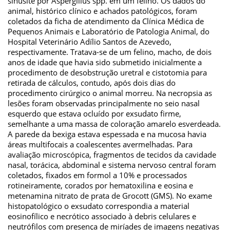
sinusite por Aspergillus spp. em um felino. Os dados do
animal, histórico clínico e achados patológicos, foram
coletados da ficha de atendimento da Clínica Médica de
Pequenos Animais e Laboratório de Patologia Animal, do
Hospital Veterinário Adílio Santos de Azevedo,
respectivamente. Tratava-se de um felino, macho, de dois
anos de idade que havia sido submetido inicialmente a
procedimento de desobstrução uretral e cistotomia para
retirada de cálculos, contudo, após dois dias do
procedimento cirúrgico o animal morreu. Na necropsia as
lesões foram observadas principalmente no seio nasal
esquerdo que estava ocluído por exsudato firme,
semelhante a uma massa de coloração amarelo esverdeada.
A parede da bexiga estava espessada e na mucosa havia
áreas multifocais a coalescentes avermelhadas. Para
avaliação microscópica, fragmentos de tecidos da cavidade
nasal, torácica, abdominal e sistema nervoso central foram
coletados, fixados em formol a 10% e processados
rotineiramente, corados por hematoxilina e eosina e
metenamina nitrato de prata de Grocott (GMS). No exame
histopatológico o exsudato correspondia a material
eosinofílico e necrótico associado à debris celulares e
neutrófilos com presença de miríades de imagens negativas