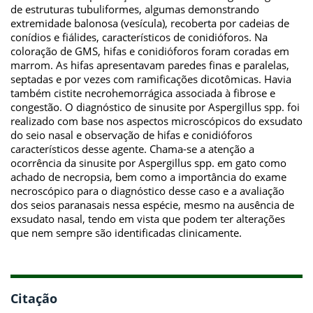
de estruturas tubuliformes, algumas demonstrando
extremidade balonosa (vesícula), recoberta por cadeias de
conídios e fiálides, característicos de conidióforos. Na
coloração de GMS, hifas e conidióforos foram coradas em
marrom. As hifas apresentavam paredes finas e paralelas,
septadas e por vezes com ramificações dicotômicas. Havia
também cistite necrohemorrágica associada à fibrose e
congestão. O diagnóstico de sinusite por Aspergillus spp. foi
realizado com base nos aspectos microscópicos do exsudato
do seio nasal e observação de hifas e conidióforos
característicos desse agente. Chama-se a atenção a
ocorrência da sinusite por Aspergillus spp. em gato como
achado de necropsia, bem como a importância do exame
necroscópico para o diagnóstico desse caso e a avaliação
dos seios paranasais nessa espécie, mesmo na ausência de
exsudato nasal, tendo em vista que podem ter alterações
que nem sempre são identificadas clinicamente.
Citação