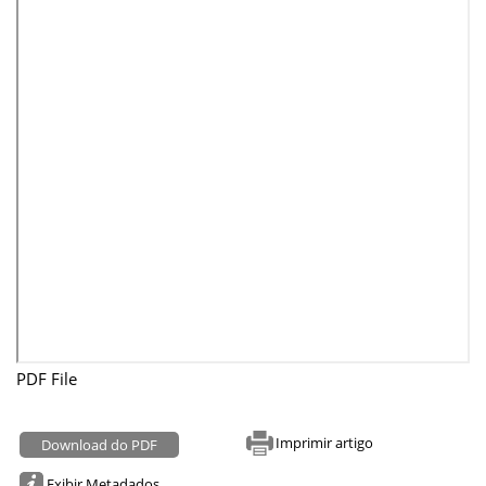
PDF File
Imprimir artigo
Download do PDF
Exibir Metadados