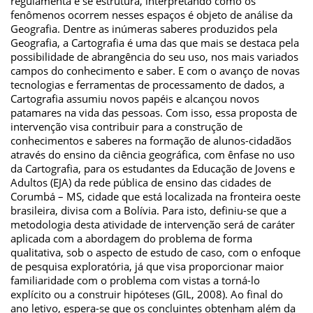
regulamenta e se estrutura, interpretando como os
fenômenos ocorrem nesses espaços é objeto de análise da
Geografia. Dentre as inúmeras saberes produzidos pela
Geografia, a Cartografia é uma das que mais se destaca pela
possibilidade de abrangência do seu uso, nos mais variados
campos do conhecimento e saber. E com o avanço de novas
tecnologias e ferramentas de processamento de dados, a
Cartografia assumiu novos papéis e alcançou novos
patamares na vida das pessoas. Com isso, essa proposta de
intervenção visa contribuir para a construção de
conhecimentos e saberes na formação de alunos-cidadãos
através do ensino da ciência geográfica, com ênfase no uso
da Cartografia, para os estudantes da Educação de Jovens e
Adultos (EJA) da rede pública de ensino das cidades de
Corumbá – MS, cidade que está localizada na fronteira oeste
brasileira, divisa com a Bolívia. Para isto, definiu-se que a
metodologia desta atividade de intervenção será de caráter
aplicada com a abordagem do problema de forma
qualitativa, sob o aspecto de estudo de caso, com o enfoque
de pesquisa exploratória, já que visa proporcionar maior
familiaridade com o problema com vistas a torná-lo
explícito ou a construir hipóteses (GIL, 2008). Ao final do
ano letivo, espera-se que os concluintes obtenham além da