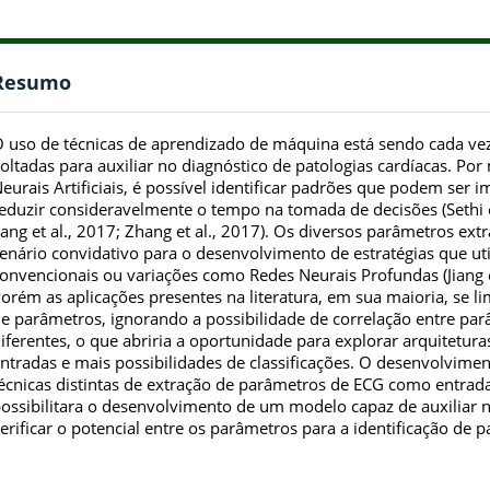
Resumo
 uso de técnicas de aprendizado de máquina está sendo cada ve
oltadas para auxiliar no diagnóstico de patologias cardíacas. P
eurais Artificiais, é possível identificar padrões que podem ser
eduzir consideravelmente o tempo na tomada de decisões (Sethi et 
iang et al., 2017; Zhang et al., 2017). Os diversos parâmetros 
enário convidativo para o desenvolvimento de estratégias que uti
onvencionais ou variações como Redes Neurais Profundas (Jiang et
orém as aplicações presentes na literatura, em sua maioria, se l
e parâmetros, ignorando a possibilidade de correlação entre par
iferentes, o que abriria a oportunidade para explorar arquitetu
ntradas e mais possibilidades de classificações. O desenvolvim
écnicas distintas de extração de parâmetros de ECG como entra
ossibilitara o desenvolvimento de um modelo capaz de auxiliar n
erificar o potencial entre os parâmetros para a identificação de p