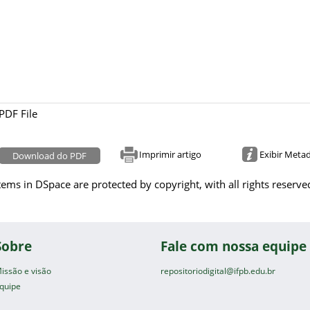
PDF File
Imprimir artigo
Exibir Meta
Download do PDF
tems in DSpace are protected by copyright, with all rights reserve
Sobre
Fale com nossa equipe
issão e visão
repositoriodigital@ifpb.edu.br
quipe