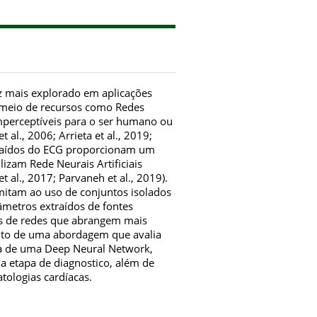
z mais explorado em aplicações
or meio de recursos como Redes
 imperceptíveis para o ser humano ou
al., 2006; Arrieta et al., 2019;
extraídos do ECG proporcionam um
lizam Rede Neurais Artificiais
 al., 2017; Parvaneh et al., 2019).
imitam ao uso de conjuntos isolados
âmetros extraídos de fontes
ras de redes que abrangem mais
ento de uma abordagem que avalia
da de uma Deep Neural Network,
a etapa de diagnostico, além de
atologias cardíacas.