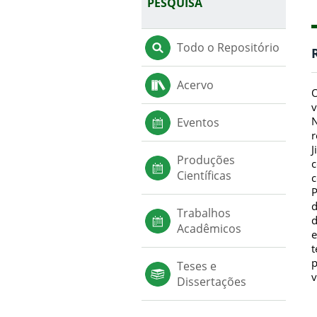
PESQUISA
Todo o Repositório
Acervo
O
v
N
Eventos
r
J
Produções
c
Científicas
c
P
d
Trabalhos
d
Acadêmicos
e
t
p
Teses e
v
Dissertações