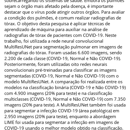
sobrecarregando os sistemas de saúde. Embora os pulmões
sejam o órgão mais afetado pela doença, é importante
destacar que o vírus pode atingir outros órgãos. Para avaliar
a condição dos pulmões, é comum realizar radiografias de
tórax. O objetivo desta pesquisa é aplicar técnicas de
aprendizado de máquina para auxiliar na análise de
radiografias de tórax de pacientes com COVID-19. Neste
trabalho, foi utilizada a rede neural convolucional
MultiResUNet para segmentação pulmonar em imagens de
radiografias do tórax. Foram usadas 6.600 imagens, sendo
2.200 de cada classe (COVID-19, Normal e Não COVID-19).
Posteriormente, foram utilizadas oito redes neurais
convolucionais pré-treinadas para classificar as imagens
segmentadas (COVID-19, Normal e Não COVID-19) com o
modelo MultiResUNet. A comparação foi realizada entre os
modelos na classificação binária (COVID-19 e Não COVID-19)
com 4.900 imagens (20% para teste) e na classificação
multiclasses (COVID-19, Normal e Não COVID-19) com 7.350
imagens (20% para teste). A MultiResUNet também foi usada
para segmentar a infecção COVID-19 (área patológica) em
2.950 imagens (20% para teste), enquanto a abordagem
LIME foi usada para segmentar a infecção em imagens de
COVID-19 usando o melhor modelo obtido na classificação.