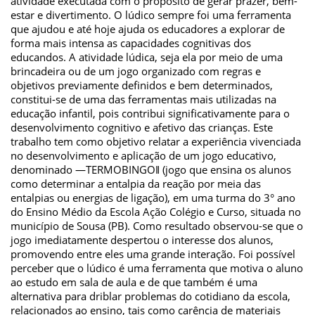
atividade executada com o propósito de gerar prazer, bem-
estar e divertimento. O lúdico sempre foi uma ferramenta
que ajudou e até hoje ajuda os educadores a explorar de
forma mais intensa as capacidades cognitivas dos
educandos. A atividade lúdica, seja ela por meio de uma
brincadeira ou de um jogo organizado com regras e
objetivos previamente definidos e bem determinados,
constitui-se de uma das ferramentas mais utilizadas na
educação infantil, pois contribui significativamente para o
desenvolvimento cognitivo e afetivo das crianças. Este
trabalho tem como objetivo relatar a experiência vivenciada
no desenvolvimento e aplicação de um jogo educativo,
denominado ―TERMOBINGO‖ (jogo que ensina os alunos
como determinar a entalpia da reação por meia das
entalpias ou energias de ligação), em uma turma do 3° ano
do Ensino Médio da Escola Ação Colégio e Curso, situada no
município de Sousa (PB). Como resultado observou-se que o
jogo imediatamente despertou o interesse dos alunos,
promovendo entre eles uma grande interação. Foi possível
perceber que o lúdico é uma ferramenta que motiva o aluno
ao estudo em sala de aula e de que também é uma
alternativa para driblar problemas do cotidiano da escola,
relacionados ao ensino, tais como carência de materiais