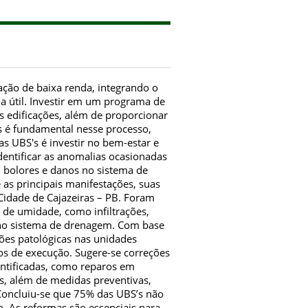
ação de baixa renda, integrando o
 útil. Investir em um programa de
s edificações, além de proporcionar
s é fundamental nesse processo,
s UBS's é investir no bem-estar e
dentificar as anomalias ocasionadas
, bolores e danos no sistema de
 as principais manifestações, suas
Cidade de Cajazeiras – PB. Foram
s de umidade, como infiltrações,
 no sistema de drenagem. Com base
ções patológicas nas unidades
ros de execução. Sugere-se correções
dentificadas, como reparos em
s, além de medidas preventivas,
oncluiu-se que 75% das UBS’s não
. As reformas são essenciais para