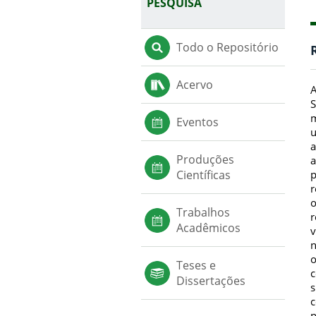
PESQUISA
Todo o Repositório
Acervo
A
S
m
Eventos
u
a
Produções
a
p
Científicas
r
o
Trabalhos
r
Acadêmicos
v
n
o
Teses e
c
Dissertações
s
c
p