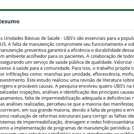
Resumo
s Unidades Básicas de Saúde - UBS's são essenciais para a popul
US. A falta de manutenção compromete seu funcionamento e vida
anutenção preventiva garantirá a eficiência e durabilidade dessa
m ambiente acolhedor para os pacientes. A colaboração de todo
ssegurando um serviço de saúde pública de qualidade. Valorizar a
cesso à saúde para a comunidade. Para isso, o trabalho propõe i
or infiltrações como: manchas por umidade, eflorescência, mofo
evestimento. Este estudo realizou uma revisão de literatura sobre
rigens e prováveis causas. A pesquisa envolveu quatro UBS’s na 
ealizadas inspeções, análises e identificação das principais causa
azamentos, falta de impermeabilização adequada e deficiências
as análises realizadas, percebeu-se que a maioria das manifesta
correram, em sua grande maioria, devido à falta de projeto e er
omo realização de reformas estruturais para corrigir as falhas i
istemas de impermeabilização, drenagem e redes hidrossanitária
omo a implementação de programas de manutenção periódica. C
ossuem uma estrutura satisfatória para o atendimento ao público