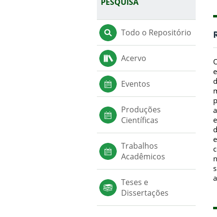
PESQUISA
Todo o Repositório
Acervo
O
e
d
Eventos
m
p
Produções
a
e
Científicas
d
e
Trabalhos
c
Acadêmicos
n
s
a
Teses e
Dissertações