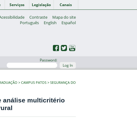
e
Serviços
Legislação
Canais
Acessibilidade
Contraste
Mapa do site
Português
English
Español
Password:
Log In
GRADUAÇÃO
CAMPUS PATOS
SEGURANÇA DO
análise multicritério
ural