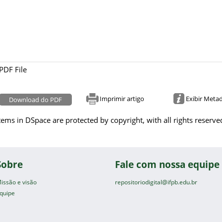
PDF File
Imprimir artigo
Exibir Meta
Download do PDF
tems in DSpace are protected by copyright, with all rights reserve
Sobre
Fale com nossa equipe
issão e visão
repositoriodigital@ifpb.edu.br
quipe