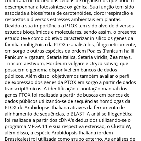
codificada no núcleo das células de organismos que podem
desempenhar a fotossíntese oxigênica. Sua função tem sido
associada à biossíntese de carotenóides, clororrespiração e
respostas a diversos estresses ambientais em plantas.
Devido a sua importância a PTOX tem sido alvo de diversos
estudos bioquímicos e moleculares, sendo assim, o presente
estudo teve como objetivo caracterizar in silico os genes da
família multigênica da PTOX e analisá-los, filogeneticamente,
em sorgo e outras espécies da ordem Poales (Panicum hallii,
Panicum virgatum, Setaria italica, Setaria viridis, Zea mays,
Triticum aestivum, Hordeum vulgare e Oryza sativa), que
possuem o genoma disponível em bancos de dados
públicos. Além disso, objetivamos também avaliar o perfil
de expressão dos genes da PTOX em sorgo a partir de dados
transcriptômicos. A identificação e anotação manual dos
genes PTOX foi realizada a partir de buscas em bancos de
dados públicos utilizando-se de sequências homólogas da
PTOX de Arabidopsis thaliana através da ferramenta de
alinhamento de sequências, o BLAST. A análise filogenética
foi realizada a partir dos cDNA's deduzidos utilizando-se o
programa MEGA 11 e sua respectiva extensão, o ClustalW,
além disso, a espécie Arabidopsis thaliana (ordem
Brassicales) foi utilizada como grupo externo. As análises de