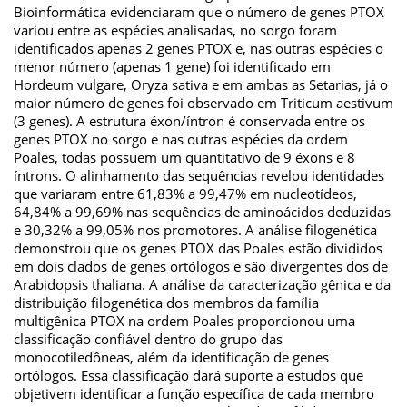
Bioinformática evidenciaram que o número de genes PTOX
variou entre as espécies analisadas, no sorgo foram
identificados apenas 2 genes PTOX e, nas outras espécies o
menor número (apenas 1 gene) foi identificado em
Hordeum vulgare, Oryza sativa e em ambas as Setarias, já o
maior número de genes foi observado em Triticum aestivum
(3 genes). A estrutura éxon/íntron é conservada entre os
genes PTOX no sorgo e nas outras espécies da ordem
Poales, todas possuem um quantitativo de 9 éxons e 8
íntrons. O alinhamento das sequências revelou identidades
que variaram entre 61,83% a 99,47% em nucleotídeos,
64,84% a 99,69% nas sequências de aminoácidos deduzidas
e 30,32% a 99,05% nos promotores. A análise filogenética
demonstrou que os genes PTOX das Poales estão divididos
em dois clados de genes ortólogos e são divergentes dos de
Arabidopsis thaliana. A análise da caracterização gênica e da
distribuição filogenética dos membros da família
multigênica PTOX na ordem Poales proporcionou uma
classificação confiável dentro do grupo das
monocotiledôneas, além da identificação de genes
ortólogos. Essa classificação dará suporte a estudos que
objetivem identificar a função específica de cada membro