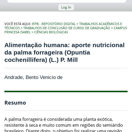
Log In
VOCÊ ESTÁ AQUI:
IFPB - REPOSITÓRIO DIGITAL
TRABALHOS ACADÊMICOS E
TÉCNICOS
TRABALHOS DE CONCLUSÃO DE CURSO DE GRADUAÇÃO
CAMPUS
PRINCESA ISABEL
CIÊNCIAS BIOLÓGICAS
Alimentação humana: aporte nutricional
da palma forrageira (Opuntia
cochenillifera) (L.) P. Mill
Andrade, Bento Venicio de
Resumo
A palma forrageira é considerada uma planta exótica,
resistente à seca e muito comum em regiões do semiárido
brasileiro. Diante disto, o objetivo foi realizar uma revisão