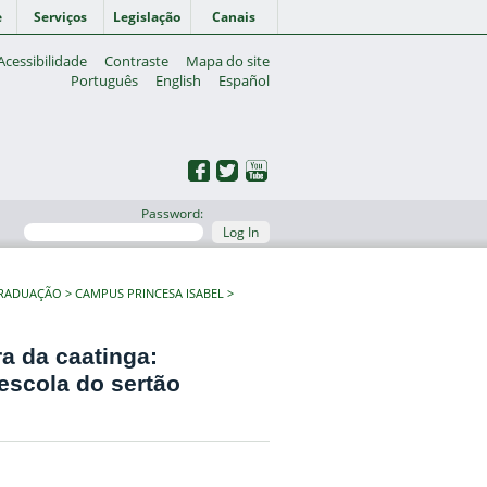
e
Serviços
Legislação
Canais
Acessibilidade
Contraste
Mapa do site
Português
English
Español
Password:
Log In
GRADUAÇÃO
CAMPUS PRINCESA ISABEL
a da caatinga:
escola do sertão