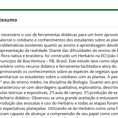
Resumo
 necessário o uso de ferramentas didáticas para um bom aprove
alorize o cotidiano e conhecimentos dos estudantes sobre as pla
roblemáticas existentes quanto ao ensino e aprendizagem devido
epresentação da realidade. Diante das dificuldades do ensino de
 flora nativa e brasileira, foi construído um Herbário na ECI João 
unicípio de Boa Ventura – PB, Brasil. Este estudo teve como obje
erbário como recurso didático e ferramenta facilitadora ativa d
primorando os conhecimentos sobre as espécies de vegetais que
amiliarizar os estudantes sobre o cotidiano com as plantas. A pe
º ano do ensino médio, na disciplina de Biologia. Quanto aos pro
aracterizou-se com abordagens qualitativa, exploratória, descritiv
ulas teóricas e expositivas; 2ª) aula de campo; 3ª) produção de e
erbário didático. Observou se uma grande aceitação e entusias
rodução das exsicatas e uso do Herbário e todas as etapas fora
s expectativas planejadas. Utilizando-se do Herbário como uma f
oram capazes de alcançar a compreensão de seu papel como com