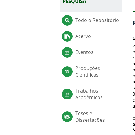
PESQUISA
Todo o Repositório
Acervo
É
v
p
Eventos
r
a
Produções
m
Científicas
h
a
f
Trabalhos
3
Acadêmicos
c
a
H
Teses e
p
Dissertações
a
f