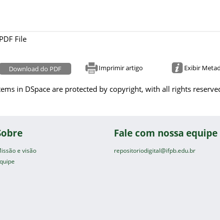
PDF File
Imprimir artigo
Exibir Meta
Download do PDF
tems in DSpace are protected by copyright, with all rights reserve
Sobre
Fale com nossa equipe
issão e visão
repositoriodigital@ifpb.edu.br
quipe