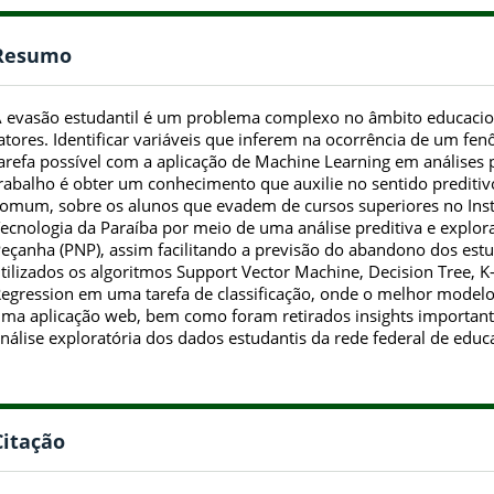
Resumo
 evasão estudantil é um problema complexo no âmbito educacion
atores. Identificar variáveis que inferem na ocorrência de um 
arefa possível com a aplicação de Machine Learning em análises p
rabalho é obter um conhecimento que auxilie no sentido prediti
omum, sobre os alunos que evadem de cursos superiores no Insti
ecnologia da Paraíba por meio de uma análise preditiva e explor
eçanha (PNP), assim facilitando a previsão do abandono dos est
tilizados os algoritmos Support Vector Machine, Decision Tree, K
egression em uma tarefa de classificação, onde o melhor modelo
ma aplicação web, bem como foram retirados insights importan
nálise exploratória dos dados estudantis da rede federal de educ
Citação