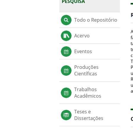
PESQUISA
Todo o Repositório
A
Acervo
f
t
t
Eventos
c
T
Produções
P
u
Científicas
R
u
Trabalhos
a
Acadêmicos
Teses e
Dissertações