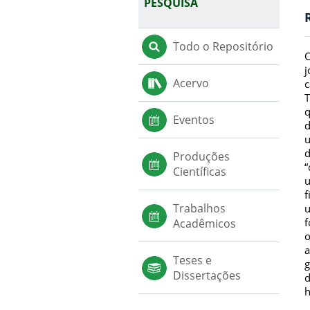
PESQUISA
Todo o Repositório
O
j
Acervo
c
T
q
Eventos
d
u
d
Produções
“
Científicas
u
f
Trabalhos
u
f
Acadêmicos
o
a
Teses e
g
Dissertações
d
h