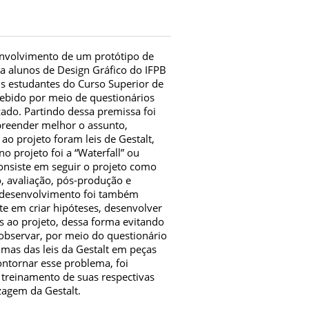
envolvimento de um protótipo de
ara alunos de Design Gráfico do IFPB
ns estudantes do Curso Superior de
ebido por meio de questionários
zado. Partindo dessa premissa foi
preender melhor o assunto,
ao projeto foram leis de Gestalt,
 projeto foi a “Waterfall” ou
consiste em seguir o projeto como
, avaliação, pós-produção e
u desenvolvimento foi também
ste em criar hipóteses, desenvolver
as ao projeto, dessa forma evitando
 observar, por meio do questionário
gumas das leis da Gestalt em peças
ontornar esse problema, foi
 treinamento de suas respectivas
zagem da Gestalt.