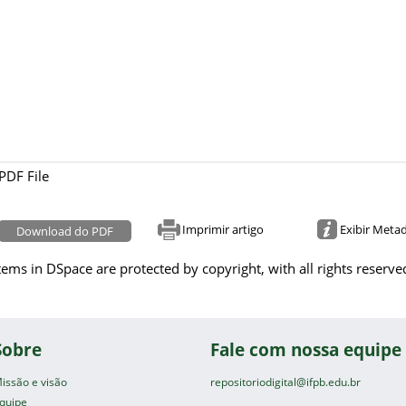
PDF File
Imprimir artigo
Exibir Meta
Download do PDF
tems in DSpace are protected by copyright, with all rights reserve
Sobre
Fale com nossa equipe
issão e visão
repositoriodigital@ifpb.edu.br
quipe