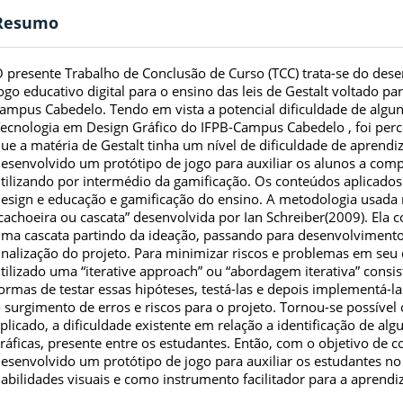
Resumo
 presente Trabalho de Conclusão de Curso (TCC) trata-se do des
ogo educativo digital para o ensino das leis de Gestalt voltado p
ampus Cabedelo. Tendo em vista a potencial dificuldade de algu
ecnologia em Design Gráfico do IFPB-Campus Cabedelo , foi perc
ue a matéria de Gestalt tinha um nível de dificuldade de aprendi
esenvolvido um protótipo de jogo para auxiliar os alunos a com
tilizando por intermédio da gamificação. Os conteúdos aplicados 
esign e educação e gamificação do ensino. A metodologia usada no
cachoeira ou cascata” desenvolvida por Ian Schreiber(2009). Ela 
ma cascata partindo da ideação, passando para desenvolvimento
inalização do projeto. Para minimizar riscos e problemas em se
tilizado uma “iterative approach” ou “abordagem iterativa” consi
ormas de testar essas hipóteses, testá-las e depois implementá-l
 surgimento de erros e riscos para o projeto. Tornou-se possível
plicado, a dificuldade existente em relação a identificação de al
ráficas, presente entre os estudantes. Então, com o objetivo de c
esenvolvido um protótipo de jogo para auxiliar os estudantes no
abilidades visuais e como instrumento facilitador para a aprendi