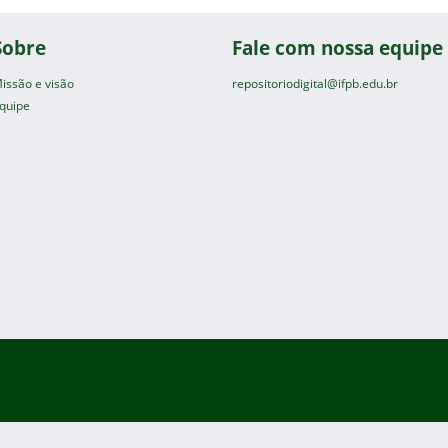
Sobre
Fale com nossa equipe
issão e visão
repositoriodigital@ifpb.edu.br
quipe