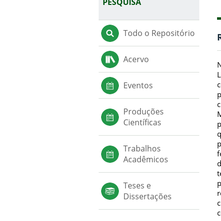
PESQUISA
Todo o Repositório
Acervo
N
L
c
Eventos
p
c
Produções
M
Científicas
p
q
p
Trabalhos
f
Acadêmicos
d
t
p
Teses e
r
Dissertações
c
c