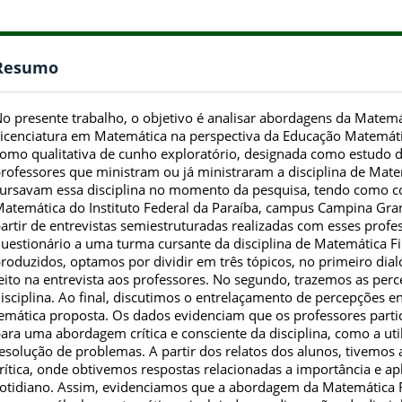
Resumo
o presente trabalho, o objetivo é analisar abordagens da Matemá
icenciatura em Matemática na perspectiva da Educação Matemática
omo qualitativa de cunho exploratório, designada como estudo d
rofessores que ministram ou já ministraram a disciplina de Mat
ursavam essa disciplina no momento da pesquisa, tendo como co
atemática do Instituto Federal da Paraíba, campus Campina Gran
artir de entrevistas semiestruturadas realizadas com esses prof
uestionário a uma turma cursante da disciplina de Matemática Fi
roduzidos, optamos por dividir em três tópicos, no primeiro d
eito na entrevista aos professores. No segundo, trazemos as per
isciplina. Ao final, discutimos o entrelaçamento de percepções e
emática proposta. Os dados evidenciam que os professores part
ara uma abordagem crítica e consciente da disciplina, como a ut
esolução de problemas. A partir dos relatos dos alunos, tivemo
rítica, onde obtivemos respostas relacionadas a importância e a
otidiano. Assim, evidenciamos que a abordagem da Matemática F