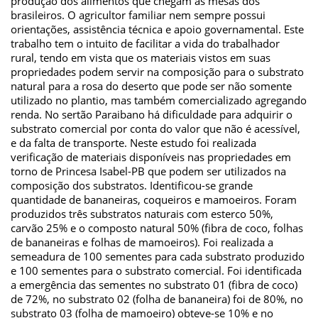
produção dos alimentos que chegam às mesas dos
brasileiros. O agricultor familiar nem sempre possui
orientações, assistência técnica e apoio governamental. Este
trabalho tem o intuito de facilitar a vida do trabalhador
rural, tendo em vista que os materiais vistos em suas
propriedades podem servir na composição para o substrato
natural para a rosa do deserto que pode ser não somente
utilizado no plantio, mas também comercializado agregando
renda. No sertão Paraibano há dificuldade para adquirir o
substrato comercial por conta do valor que não é acessível,
e da falta de transporte. Neste estudo foi realizada
verificação de materiais disponíveis nas propriedades em
torno de Princesa Isabel-PB que podem ser utilizados na
composição dos substratos. Identificou-se grande
quantidade de bananeiras, coqueiros e mamoeiros. Foram
produzidos três substratos naturais com esterco 50%,
carvão 25% e o composto natural 50% (fibra de coco, folhas
de bananeiras e folhas de mamoeiros). Foi realizada a
semeadura de 100 sementes para cada substrato produzido
e 100 sementes para o substrato comercial. Foi identificada
a emergência das sementes no substrato 01 (fibra de coco)
de 72%, no substrato 02 (folha de bananeira) foi de 80%, no
substrato 03 (folha de mamoeiro) obteve-se 10% e no