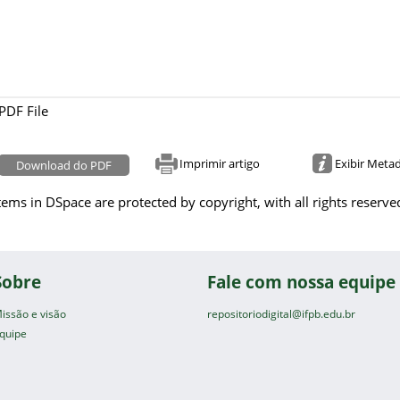
PDF File
Imprimir artigo
Exibir Meta
Download do PDF
tems in DSpace are protected by copyright, with all rights reserve
Sobre
Fale com nossa equipe
issão e visão
repositoriodigital@ifpb.edu.br
quipe