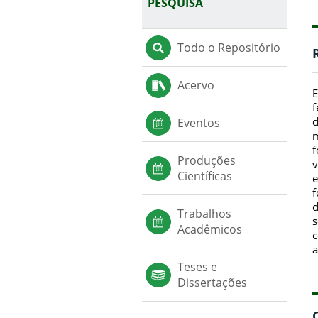
PESQUISA
Todo o Repositório
Acervo
E
f
d
Eventos
m
f
Produções
v
Científicas
e
f
d
Trabalhos
s
Acadêmicos
c
a
Teses e
Dissertações