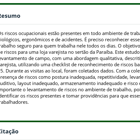
Resumo
s riscos ocupacionais estão presentes em todo ambiente de trabal
iológicos, ergonômicos e de acidentes. É preciso reconhecer esses
rabalho seguro para quem trabalha nele todos os dias. O objetiv
e riscos para uma loja varejista no sertão da Paraíba. Este estud
evantamento de campo, com uma abordagem qualitativa, descriti
arejista, utilizando uma checklist de reconhecimento de riscos
5. Durante as visitas ao local, foram coletados dados. Com a cole
resença de riscos como postura inadequada, repetitividade, lev
uditivo, layout inadequado, armazenamento inadequado e risco d
mportante o levantamento de riscos no ambiente de trabalho, po
dentificar os riscos presentes e tomar providências para que ess
rabalhadores.
Citação