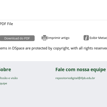
PDF File
Imprimir artigo
Exibir Meta
Download do PDF
tems in DSpace are protected by copyright, with all rights reserve
Sobre
Fale com nossa equipe
issão e visão
repositoriodigital@ifpb.edu.br
quipe