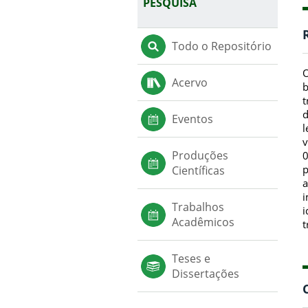
PESQUISA
Todo o Repositório
O
Acervo
b
t
d
Eventos
l
v
Produções
0
p
Científicas
a
i
Trabalhos
i
Acadêmicos
t
Teses e
Dissertações