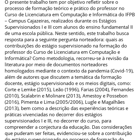
O presente trabalho tem por objetivo refletir sobre o
processo de formação teórico e prático do professor no
Curso de Licenciatura em Computação e Informática do IFPB
– Campus Cajazeiras, realizados durante os Estágios
Supervisionados I e III com alunos do ensino fundamental II
de uma escola pública. Neste sentido, este trabalho busca
resposta para a seguinte pergunta norteadora: quais as
contribuições do estágio supervisionado na formação do
professor do Curso de Licenciatura em Computação e
Informática? Como metodologia, recorreu-se à revisão da
literatura por meio de documentos norteadores
homologados mediante o contexto da pandemia (Covid-19),
além de autores que discutem a temática da formação
docente, estágio supervisionado e os meios digitais, como:
Corte e Lemke (2015), Leão (1996), Farias (2004), Fernandes
(2010), Scalabrin e Molinare (2013), Amestoy e Possebon
(2016), Pimenta e Lima (2005/2006), Lugle e Magalhães
(2013), bem como a descrição das experiências teóricas e
práticas vivenciadas no decorrer dos estágios
supervisionados I e III, no decorrer do curso, para
compreender a conjectura da educação. Das considerações
que puderam ser feitas, evidenciou-se sobre a contribuição
do estágio supervisionado no processo de formação do