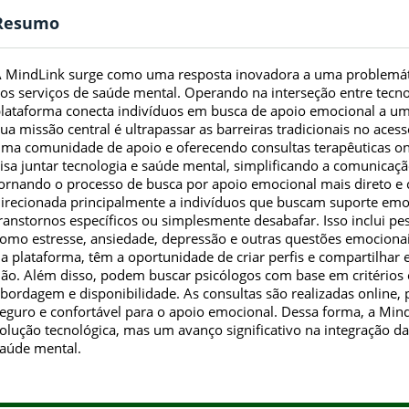
Resumo
 MindLink surge como uma resposta inovadora a uma problemátic
os serviços de saúde mental. Operando na interseção entre tecno
lataforma conecta indivíduos em busca de apoio emocional a uma
ua missão central é ultrapassar as barreiras tradicionais no ac
ma comunidade de apoio e oferecendo consultas terapêuticas onl
isa juntar tecnologia e saúde mental, simplificando a comunicaçã
ornando o processo de busca por apoio emocional mais direto e c
irecionada principalmente a indivíduos que buscam suporte emoc
ranstornos específicos ou simplesmente desabafar. Isso inclui pe
omo estresse, ansiedade, depressão e outras questões emocionai
a plataforma, têm a oportunidade de criar perfis e compartilhar
ão. Além disso, podem buscar psicólogos com base em critérios e
bordagem e disponibilidade. As consultas são realizadas onlin
eguro e confortável para o apoio emocional. Dessa forma, a Mi
olução tecnológica, mas um avanço significativo na integração d
aúde mental.