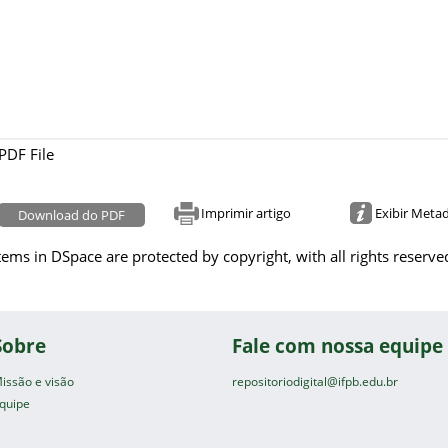
PDF File
Imprimir artigo
Exibir Meta
Download do PDF
tems in DSpace are protected by copyright, with all rights reserve
Sobre
Fale com nossa equipe
issão e visão
repositoriodigital@ifpb.edu.br
quipe