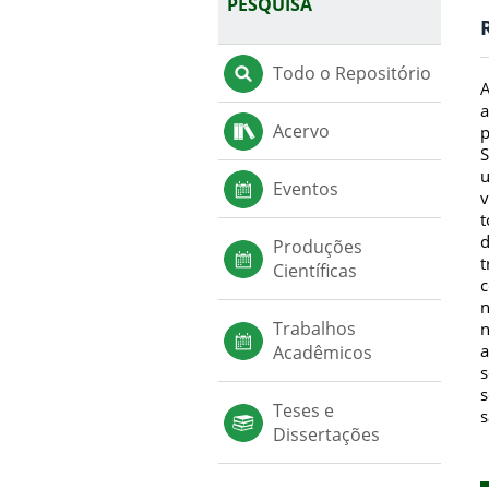
PESQUISA
Todo o Repositório
A
a
Acervo
p
S
u
Eventos
v
t
d
Produções
t
Científicas
c
n
Trabalhos
n
a
Acadêmicos
s
s
Teses e
s
Dissertações