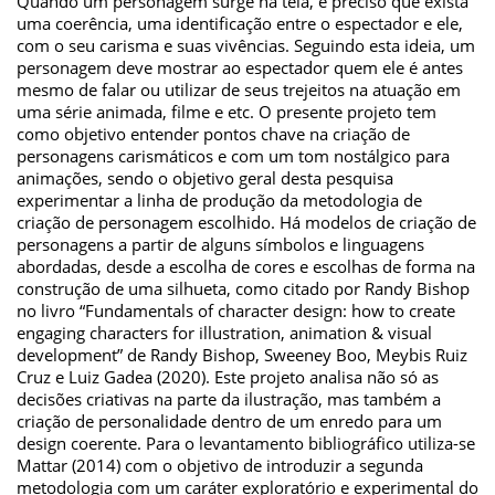
Quando um personagem surge na tela, é preciso que exista
uma coerência, uma identificação entre o espectador e ele,
com o seu carisma e suas vivências. Seguindo esta ideia, um
personagem deve mostrar ao espectador quem ele é antes
mesmo de falar ou utilizar de seus trejeitos na atuação em
uma série animada, filme e etc. O presente projeto tem
como objetivo entender pontos chave na criação de
personagens carismáticos e com um tom nostálgico para
animações, sendo o objetivo geral desta pesquisa
experimentar a linha de produção da metodologia de
criação de personagem escolhido. Há modelos de criação de
personagens a partir de alguns símbolos e linguagens
abordadas, desde a escolha de cores e escolhas de forma na
construção de uma silhueta, como citado por Randy Bishop
no livro “Fundamentals of character design: how to create
engaging characters for illustration, animation & visual
development” de Randy Bishop, Sweeney Boo, Meybis Ruiz
Cruz e Luiz Gadea (2020). Este projeto analisa não só as
decisões criativas na parte da ilustração, mas também a
criação de personalidade dentro de um enredo para um
design coerente. Para o levantamento bibliográfico utiliza-se
Mattar (2014) com o objetivo de introduzir a segunda
metodologia com um caráter exploratório e experimental do