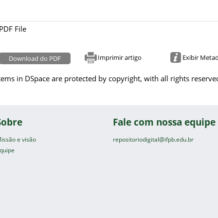
PDF File
Imprimir artigo
Exibir Meta
Download do PDF
tems in DSpace are protected by copyright, with all rights reserve
Sobre
Fale com nossa equipe
issão e visão
repositoriodigital@ifpb.edu.br
quipe