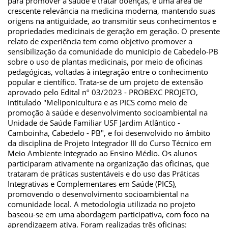
para promover a saúde e tratar doenças, é uma área de
crescente relevância na medicina moderna, mantendo suas
origens na antiguidade, ao transmitir seus conhecimentos e
propriedades medicinais de geração em geração. O presente
relato de experiência tem como objetivo promover a
sensibilização da comunidade do município de Cabedelo-PB
sobre o uso de plantas medicinais, por meio de oficinas
pedagógicas, voltadas à integração entre o conhecimento
popular e científico. Trata-se de um projeto de extensão
aprovado pelo Edital nº 03/2023 - PROBEXC PROJETO,
intitulado "Meliponicultura e as PICS como meio de
promoção à saúde e desenvolvimento socioambiental na
Unidade de Saúde Familiar USF Jardim Atlântico -
Camboinha, Cabedelo - PB", e foi desenvolvido no âmbito
da disciplina de Projeto Integrador III do Curso Técnico em
Meio Ambiente Integrado ao Ensino Médio. Os alunos
participaram ativamente na organização das oficinas, que
trataram de práticas sustentáveis e do uso das Práticas
Integrativas e Complementares em Saúde (PICS),
promovendo o desenvolvimento socioambiental na
comunidade local. A metodologia utilizada no projeto
baseou-se em uma abordagem participativa, com foco na
aprendizagem ativa. Foram realizadas três oficinas: