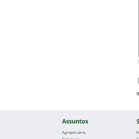
I
Assuntos
Agropecuária
M