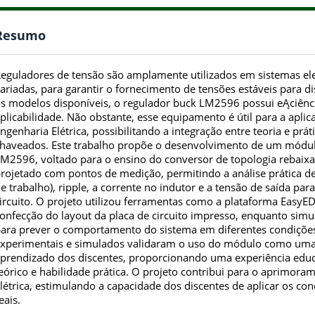
Resumo
eguladores de tensão são amplamente utilizados em sistemas ele
ariadas, para garantir o fornecimento de tensões estáveis para dis
s modelos disponíveis, o regulador buck LM2596 possui eĄciênci
plicabilidade. Não obstante, esse equipamento é útil para a apli
ngenharia Elétrica, possibilitando a integração entre teoria e pr
haveados. Este trabalho propõe o desenvolvimento de um módul
M2596, voltado para o ensino do conversor de topologia rebaix
rojetado com pontos de medição, permitindo a análise prática de
e trabalho), ripple, a corrente no indutor e a tensão de saída 
ircuito. O projeto utilizou ferramentas como a plataforma EasyE
onfecção do layout da placa de circuito impresso, enquanto simu
ara prever o comportamento do sistema em diferentes condições
xperimentais e simulados validaram o uso do módulo como um
prendizado dos discentes, proporcionando uma experiência educ
eórico e habilidade prática. O projeto contribui para o aprimor
létrica, estimulando a capacidade dos discentes de aplicar os co
eais.