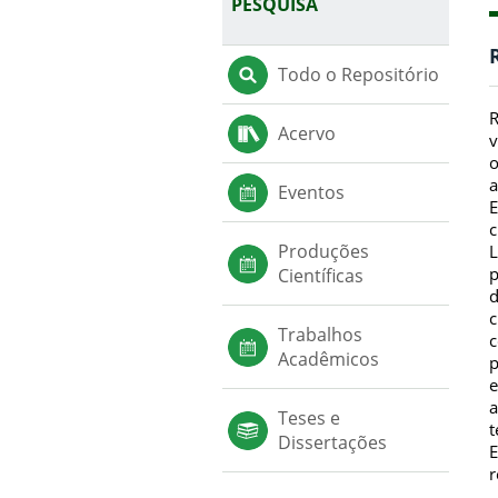
PESQUISA
Todo o Repositório
R
Acervo
v
o
a
Eventos
E
c
Produções
L
p
Científicas
d
c
Trabalhos
c
Acadêmicos
p
e
a
Teses e
t
Dissertações
E
r