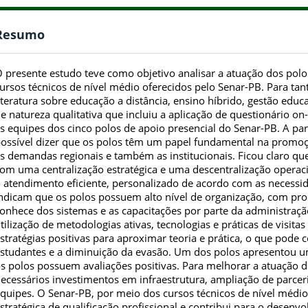
Resumo
 presente estudo teve como objetivo analisar a atuação dos polo
ursos técnicos de nível médio oferecidos pelo Senar-PB. Para tant
iteratura sobre educação a distância, ensino híbrido, gestão educ
e natureza qualitativa que incluiu a aplicação de questionário o
s equipes dos cinco polos de apoio presencial do Senar-PB. A part
ossível dizer que os polos têm um papel fundamental na promo
s demandas regionais e também as institucionais. Ficou claro q
om uma centralização estratégica e uma descentralização operac
 atendimento eficiente, personalizado de acordo com as necessi
ndicam que os polos possuem alto nível de organização, com pr
onhece dos sistemas e as capacitações por parte da administraçã
tilização de metodologias ativas, tecnologias e práticas de visita
stratégias positivas para aproximar teoria e prática, o que pode c
studantes e a diminuição da evasão. Um dos polos apresentou um
s polos possuem avaliações positivas. Para melhorar a atuação d
ecessários investimentos em infraestrutura, ampliação de parceri
quipes. O Senar-PB, por meio dos cursos técnicos de nível médi
stratégica de qualificação profissional e contribui para o desenv