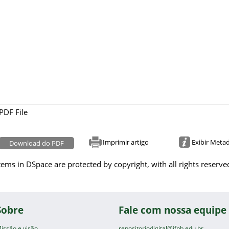
PDF File
Imprimir artigo
Exibir Meta
Download do PDF
tems in DSpace are protected by copyright, with all rights reserve
Sobre
Fale com nossa equipe
issão e visão
repositoriodigital@ifpb.edu.br