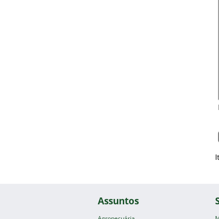
I
Assuntos
Agropecuária
M