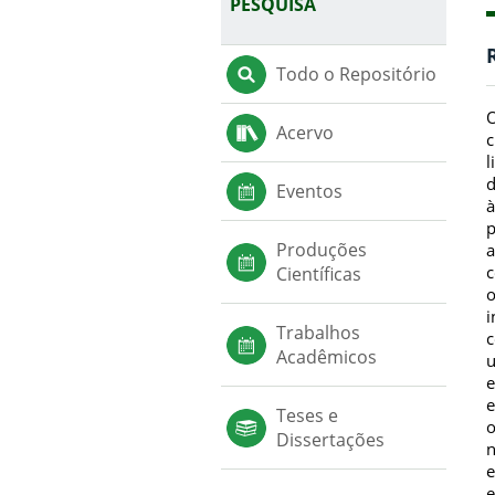
PESQUISA
Todo o Repositório
O
Acervo
c
l
d
Eventos
à
p
Produções
a
c
Científicas
o
i
Trabalhos
c
Acadêmicos
u
e
e
Teses e
o
Dissertações
n
e
e