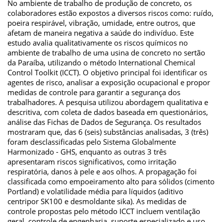
No ambiente de trabalho de produção de concreto, os
colaboradores estão expostos a diversos riscos como: ruído,
poeira respirável, vibração, umidade, entre outros, que
afetam de maneira negativa a saúde do indivíduo. Este
estudo avalia qualitativamente os riscos químicos no
ambiente de trabalho de uma usina de concreto no sertão
da Paraíba, utilizando o método International Chemical
Control Toolkit (ICCT). O objetivo principal foi identificar os
agentes de risco, analisar a exposição ocupacional e propor
medidas de controle para garantir a segurança dos
trabalhadores. A pesquisa utilizou abordagem qualitativa e
descritiva, com coleta de dados baseada em questionários,
análise das Fichas de Dados de Segurança. Os resultados
mostraram que, das 6 (seis) substâncias analisadas, 3 (três)
foram desclassificadas pelo Sistema Globalmente
Harmonizado - GHS, enquanto as outras 3 três
apresentaram riscos significativos, como irritação
respiratória, danos à pele e aos olhos. A propagação foi
classificada como empoeiramento alto para sólidos (cimento
Portland) e volatilidade média para líquidos (aditivo
centripor SK100 e desmoldante sika). As medidas de
controle propostas pelo método ICCT incluem ventilação
geral, controle de engenharia, suporte especializado e uso