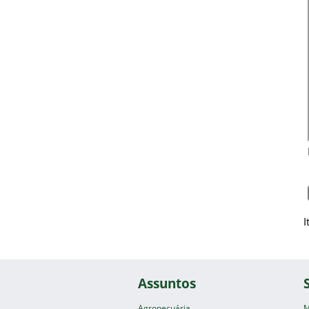
I
Assuntos
Agropecuária
M