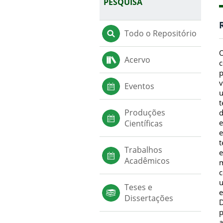
PESQUISA
Todo o Repositório
O
Acervo
c
p
v
Eventos
u
t
Produções
d
e
Científicas
e
t
Trabalhos
e
Acadêmicos
m
c
u
Teses e
e
Dissertações
D
p
a