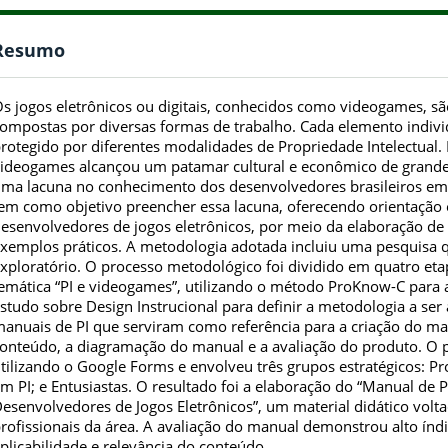
Resumo
s jogos eletrônicos ou digitais, conhecidos como videogames, sã
ompostas por diversas formas de trabalho. Cada elemento indivi
rotegido por diferentes modalidades de Propriedade Intelectual. 
ideogames alcançou um patamar cultural e econômico de grande 
ma lacuna no conhecimento dos desenvolvedores brasileiros em re
em como objetivo preencher essa lacuna, oferecendo orientação e
esenvolvedores de jogos eletrônicos, por meio da elaboração de
xemplos práticos. A metodologia adotada incluiu uma pesquisa qua
xploratório. O processo metodológico foi dividido em quatro etap
emática “PI e videogames”, utilizando o método ProKnow-C para 
studo sobre Design Instrucional para definir a metodologia a se
anuais de PI que serviram como referência para a criação do man
onteúdo, a diagramação do manual e a avaliação do produto. O pr
tilizando o Google Forms e envolveu três grupos estratégicos: Pro
m PI; e Entusiastas. O resultado foi a elaboração do “Manual de P
esenvolvedores de Jogos Eletrônicos”, um material didático volta
rofissionais da área. A avaliação do manual demonstrou alto índ
plicabilidade e relevância do conteúdo.