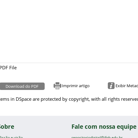
PDF File
Imprimir artigo
Exibir Meta
Download do PDF
tems in DSpace are protected by copyright, with all rights reserve
Sobre
Fale com nossa equipe
issão e visão
repositoriodigital@ifpb.edu.br