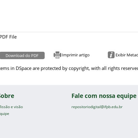
PDF File
Imprimir artigo
Exibir Meta
Download do PDF
tems in DSpace are protected by copyright, with all rights reserve
Sobre
Fale com nossa equipe
issão e visão
repositoriodigital@ifpb.edu.br
quipe