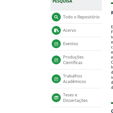
PESQUISA
Todo o Repositório
E
Acervo
F
t
e
Eventos
c
e
Produções
e
O
Científicas
h
d
Trabalhos
i
Acadêmicos
d
d
Teses e
Dissertações