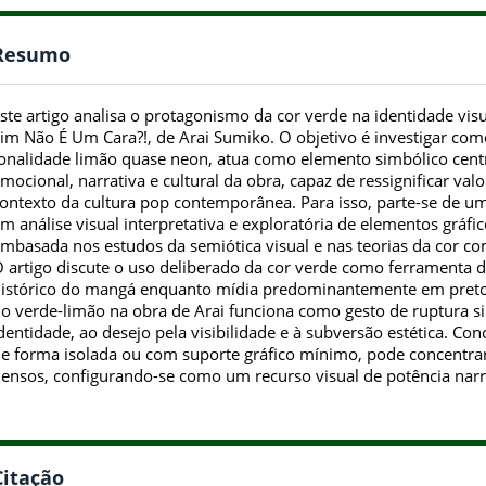
Resumo
ste artigo analisa o protagonismo da cor verde na identidade vi
im Não É Um Cara?!, de Arai Sumiko. O objetivo é investigar com
onalidade limão quase neon, atua como elemento simbólico cen
mocional, narrativa e cultural da obra, capaz de ressignificar valo
ontexto da cultura pop contemporânea. Para isso, parte-se de 
m análise visual interpretativa e exploratória de elementos gráfi
mbasada nos estudos da semiótica visual e nas teorias da cor c
 artigo discute o uso deliberado da cor verde como ferramenta 
istórico do mangá enquanto mídia predominantemente em preto e
o verde-limão na obra de Arai funciona como gesto de ruptura s
dentidade, ao desejo pela visibilidade e à subversão estética. Con
e forma isolada ou com suporte gráfico mínimo, pode concentrar s
ensos, configurando-se como um recurso visual de potência narra
Citação