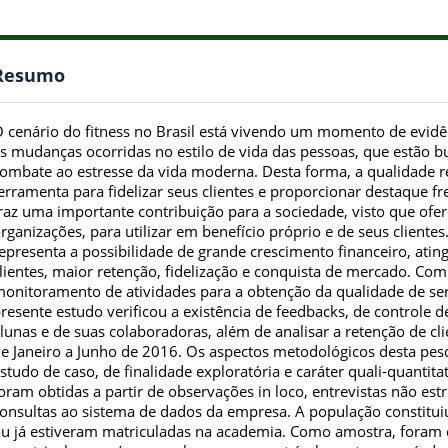
Resumo
 cenário do fitness no Brasil está vivendo um momento de evidê
s mudanças ocorridas no estilo de vida das pessoas, que estão 
ombate ao estresse da vida moderna. Desta forma, a qualidade 
erramenta para fidelizar seus clientes e proporcionar destaque fr
raz uma importante contribuição para a sociedade, visto que ofe
rganizações, para utilizar em benefício próprio e de seus cliente
epresenta a possibilidade de grande crescimento financeiro, atin
lientes, maior retenção, fidelização e conquista de mercado. Com
onitoramento de atividades para a obtenção da qualidade de se
resente estudo verificou a existência de feedbacks, de control
lunas e de suas colaboradoras, além de analisar a retenção de c
e Janeiro a Junho de 2016. Os aspectos metodológicos desta pe
studo de caso, de finalidade exploratória e caráter quali-quantit
oram obtidas a partir de observações in loco, entrevistas não est
onsultas ao sistema de dados da empresa. A população constituiu
u já estiveram matriculadas na academia. Como amostra, foram 