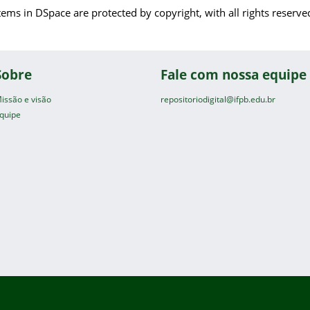
tems in DSpace are protected by copyright, with all rights reserve
Sobre
Fale com nossa equipe
issão e visão
repositoriodigital@ifpb.edu.br
quipe