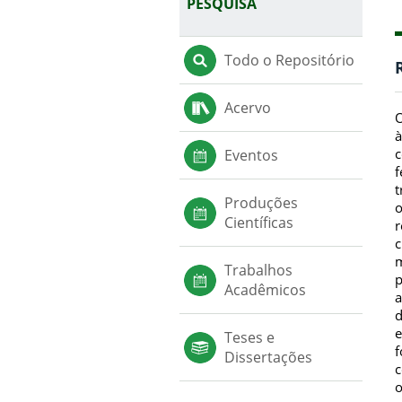
PESQUISA
Todo o Repositório
Acervo
O
à
c
Eventos
f
t
Produções
o
Científicas
r
c
m
Trabalhos
p
Acadêmicos
a
d
e
Teses e
f
Dissertações
c
o