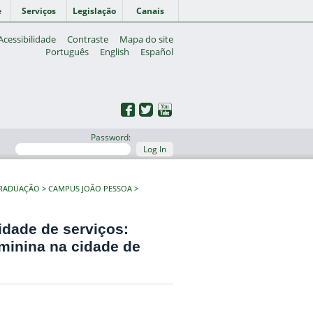
e
Serviços
Legislação
Canais
Acessibilidade
Contraste
Mapa do site
Português
English
Español
Password:
Log In
GRADUAÇÃO
CAMPUS JOÃO PESSOA
idade de serviços:
minina na cidade de