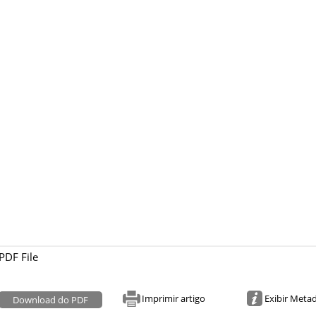
PDF File
Imprimir artigo
Exibir Meta
Download do PDF