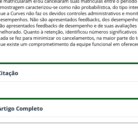
e matricularam e/ou cancelaram suas matrículas entre o período 
mostragem caracterizou-se como não probabilística, do tipo int
ue a Curves não faz os devidos controles administrativos e mon
esempenhos. Não são apresentados feedbacks, dos desempenhos
ão apresentados feedbacks de desempenho e de suas avaliações f
elhorado. Quanto à retenção, identificou números significativos 
ada se fez para minimizar os cancelamentos, na maior parte do 
ue existe um comprometimento da equipe funcional em oferecer
Citação
Artigo Completo