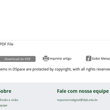
PDF File
Imprimir artigo
Exibir Meta
Download do PDF
tems in DSpace are protected by copyright, with all rights reserve
Sobre
Fale com nossa equipe
issão e visão
repositoriodigital@ifpb.edu.br
quipe