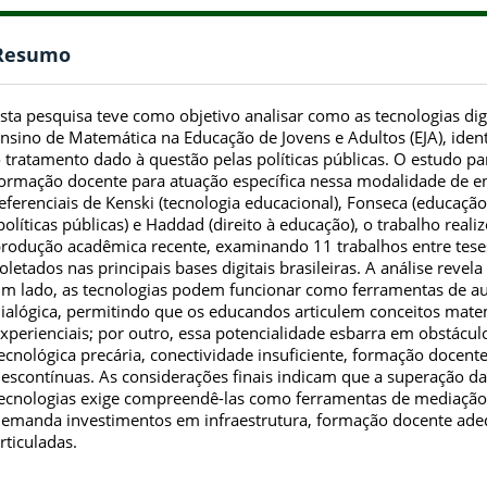
Resumo
sta pesquisa teve como objetivo analisar como as tecnologias dig
nsino de Matemática na Educação de Jovens e Adultos (EJA), ident
 tratamento dado à questão pelas políticas públicas. O estudo pa
ormação docente para atuação específica nessa modalidade de 
eferenciais de Kenski (tecnologia educacional), Fonseca (educação
políticas públicas) e Haddad (direito à educação), o trabalho real
rodução acadêmica recente, examinando 11 trabalhos entre teses, 
oletados nas principais bases digitais brasileiras. A análise rev
m lado, as tecnologias podem funcionar como ferramentas de au
ialógica, permitindo que os educandos articulem conceitos mat
xperienciais; por outro, essa potencialidade esbarra em obstácul
ecnológica precária, conectividade insuficiente, formação docente
escontínuas. As considerações finais indicam que a superação d
ecnologias exige compreendê-las como ferramentas de mediação 
emanda investimentos em infraestrutura, formação docente adeq
rticuladas.