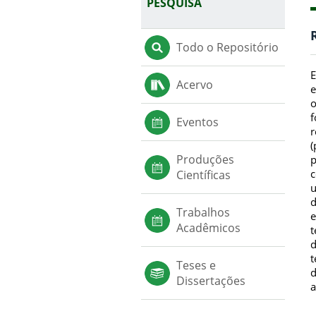
PESQUISA
Todo o Repositório
E
Acervo
e
o
f
Eventos
r
(
Produções
p
c
Científicas
u
d
Trabalhos
e
Acadêmicos
t
d
t
Teses e
d
Dissertações
a