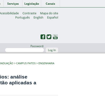
e
Serviços
Legislação
Canais
Acessibilidade
Contraste
Mapa do site
Português
English
Español
Password:
Log In
GRADUAÇÃO
CAMPUS PATOS
ENGENHARIA
os: análise
stão aplicadas a