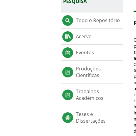
PESQUISA
Todo o Repositório
Acervo
O
p
s
Eventos
a
c
Produções
t
Científicas
p
m
a
Trabalhos
c
Acadêmicos
c
i
I
Teses e
m
Dissertações
m
d