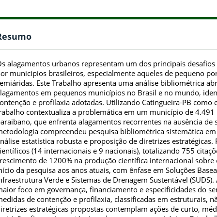
Resumo
s alagamentos urbanos representam um dos principais desafios 
or municípios brasileiros, especialmente aqueles de pequeno por
emiáridas. Este Trabalho apresenta uma análise bibliométrica a
lagamentos em pequenos municípios no Brasil e no mundo, ident
ontenção e profilaxia adotadas. Utilizando Catingueira-PB como e
rabalho contextualiza a problemática em um município de 4.491 
araibano, que enfrenta alagamentos recorrentes na ausência de
etodologia compreendeu pesquisa bibliométrica sistemática em b
nálise estatística robusta e proposição de diretrizes estratégicas
ientíficos (14 internacionais e 9 nacionais), totalizando 755 cita
rescimento de 1200% na produção científica internacional sob
nício da pesquisa aos anos atuais, com ênfase em Soluções Basea
nfraestrutura Verde e Sistemas de Drenagem Sustentável (SUDS).
aior foco em governança, financiamento e especificidades do se
edidas de contenção e profilaxia, classificadas em estruturais, nã
iretrizes estratégicas propostas contemplam ações de curto, méd