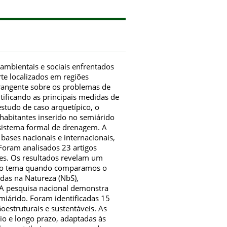
ambientais e sociais enfrentados
te localizados em regiões
brangente sobre os problemas de
ificando as principais medidas de
studo de caso arquetípico, o
habitantes inserido no semiárido
 sistema formal de drenagem. A
ases nacionais e internacionais,
. Foram analisados 23 artigos
ções. Os resultados revelam um
re o tema quando comparamos o
das na Natureza (NbS),
 A pesquisa nacional demonstra
miárido. Foram identificadas 15
oestruturais e sustentáveis. As
io e longo prazo, adaptadas às