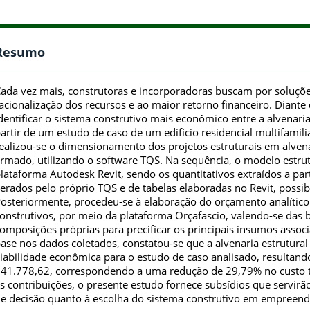
Resumo
ada vez mais, construtoras e incorporadoras buscam por soluções
acionalização dos recursos e ao maior retorno financeiro. Diante d
dentificar o sistema construtivo mais econômico entre a alvenari
artir de um estudo de caso de um edifício residencial multifamili
ealizou-se o dimensionamento dos projetos estruturais em alven
rmado, utilizando o software TQS. Na sequência, o modelo estrut
lataforma Autodesk Revit, sendo os quantitativos extraídos a par
erados pelo próprio TQS e de tabelas elaboradas no Revit, possi
osteriormente, procedeu-se à elaboração do orçamento analíti
onstrutivos, por meio da plataforma Orçafascio, valendo-se das 
omposições próprias para precificar os principais insumos assoc
ase nos dados coletados, constatou-se que a alvenaria estrutura
iabilidade econômica para o estudo de caso analisado, resulta
41.778,62, correspondendo a uma redução de 29,79% no custo tot
s contribuições, o presente estudo fornece subsídios que servi
e decisão quanto à escolha do sistema construtivo em empreen