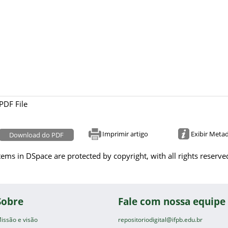
PDF File
Imprimir artigo
Exibir Meta
Download do PDF
tems in DSpace are protected by copyright, with all rights reserve
Sobre
Fale com nossa equipe
issão e visão
repositoriodigital@ifpb.edu.br