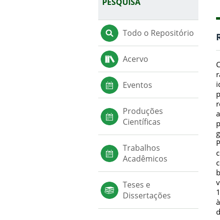
PESQUISA
Todo o Repositório
Acervo
C
r
i
Eventos
p
r
Produções
a
Científicas
p
g
P
Trabalhos
c
Acadêmicos
c
b
v
Teses e
1
Dissertações
à
d