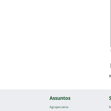
I
Assuntos
Agropecuária
M