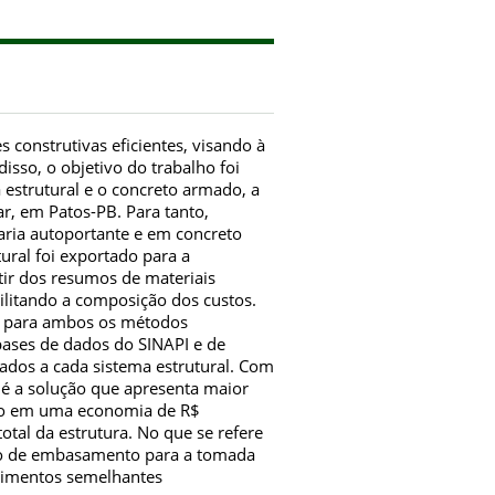
 construtivas eficientes, visando à
isso, o objetivo do trabalho foi
a estrutural e o concreto armado, a
ar, em Patos-PB. Para tanto,
aria autoportante e em concreto
ural foi exportado para a
tir dos resumos de materiais
bilitando a composição dos custos.
co para ambos os métodos
bases de dados do SINAPI e de
iados a cada sistema estrutural. Com
l é a solução que apresenta maior
ndo em uma economia de R$
al da estrutura. No que se refere
rão de embasamento para a tomada
dimentos semelhantes