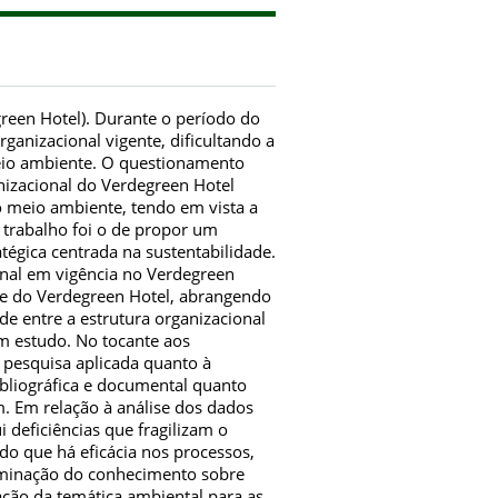
green Hotel). Durante o período do
organizacional vigente, dificultando a
eio ambiente. O questionamento
nizacional do Verdegreen Hotel
o meio ambiente, tendo em vista a
 trabalho foi o de propor um
tégica centrada na sustentabilidade.
ional em vigência no Verdegreen
nte do Verdegreen Hotel, abrangendo
ade entre a estrutura organizacional
em estudo. No tocante aos
) pesquisa aplicada quanto à
bibliográfica e documental quanto
m. Em relação à análise dos dados
 deficiências que fragilizam o
do que há eficácia nos processos,
seminação do conhecimento sobre
gação da temática ambiental para as