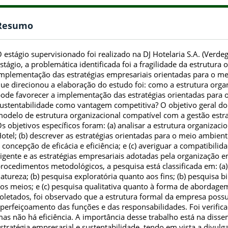
Resumo
 estágio supervisionado foi realizado na DJ Hotelaria S.A. (Verde
stágio, a problemática identificada foi a fragilidade da estrutura 
mplementação das estratégias empresariais orientadas para o m
ue direcionou a elaboração do estudo foi: como a estrutura orga
ode favorecer a implementação das estratégias orientadas para 
ustentabilidade como vantagem competitiva? O objetivo geral do
odelo de estrutura organizacional compatível com a gestão estra
s objetivos específicos foram: (a) analisar a estrutura organizac
otel; (b) descrever as estratégias orientadas para o meio ambie
 concepção de eficácia e eficiência; e (c) averiguar a compatibilid
igente e as estratégias empresariais adotadas pela organização 
rocedimentos metodológicos, a pesquisa está classificada em: (a
atureza; (b) pesquisa exploratória quanto aos fins; (b) pesquisa 
os meios; e (c) pesquisa qualitativa quanto à forma de abordage
oletados, foi observado que a estrutura formal da empresa possui
perfeiçoamento das funções e das responsabilidades. Foi verifica
as não há eficiência. A importância desse trabalho está na dis
stratégia empresarial e sustentabilidade, tendo em vista a divul