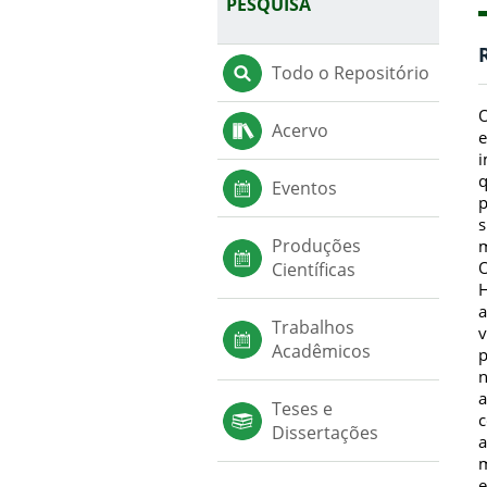
PESQUISA
Todo o Repositório
O
Acervo
e
i
q
Eventos
p
s
Produções
m
O
Científicas
H
a
Trabalhos
v
Acadêmicos
p
n
a
Teses e
c
Dissertações
a
m
e