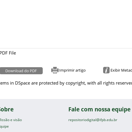
PDF File
Imprimir artigo
Exibir Meta
Download do PDF
tems in DSpace are protected by copyright, with all rights reserve
Sobre
Fale com nossa equipe
issão e visão
repositoriodigital@ifpb.edu.br
quipe