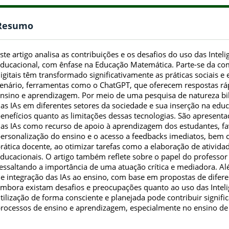
Resumo
ste artigo analisa as contribuições e os desafios do uso das Intelig
ducacional, com ênfase na Educação Matemática. Parte-se da co
igitais têm transformado significativamente as práticas sociais e
enário, ferramentas como o ChatGPT, que oferecem respostas rá
nsino e aprendizagem. Por meio de uma pesquisa de natureza bibl
as IAs em diferentes setores da sociedade e sua inserção na edu
enefícios quanto as limitações dessas tecnologias. São apresent
as IAs como recurso de apoio à aprendizagem dos estudantes, f
ersonalização do ensino e o acesso a feedbacks imediatos, bem 
rática docente, ao otimizar tarefas como a elaboração de ativida
ducacionais. O artigo também reflete sobre o papel do professor
essaltando a importância de uma atuação crítica e mediadora. Alé
e integração das IAs ao ensino, com base em propostas de difere
mbora existam desafios e preocupações quanto ao uso das Intelig
tilização de forma consciente e planejada pode contribuir signif
rocessos de ensino e aprendizagem, especialmente no ensino de