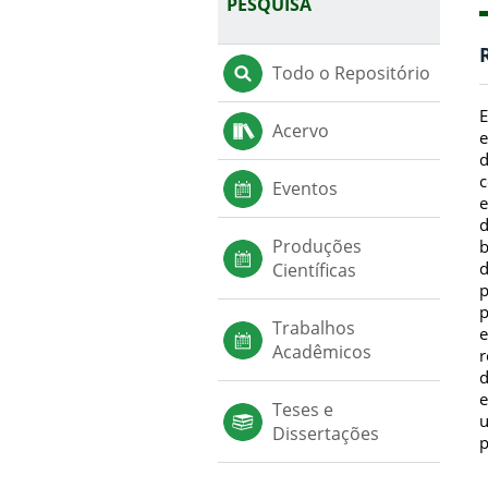
PESQUISA
Todo o Repositório
E
Acervo
e
d
c
Eventos
e
d
Produções
b
d
Científicas
p
p
Trabalhos
e
Acadêmicos
r
d
e
Teses e
u
Dissertações
p