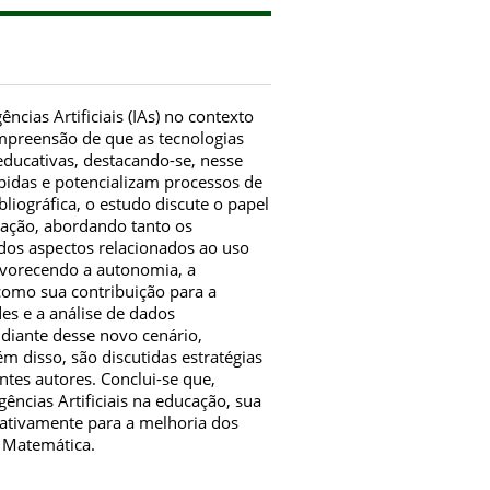
ências Artificiais (IAs) no contexto
mpreensão de que as tecnologias
 educativas, destacando-se, nesse
pidas e potencializam processos de
iográfica, o estudo discute o papel
cação, abordando tanto os
ados aspectos relacionados ao uso
avorecendo a autonomia, a
como sua contribuição para a
des e a análise de dados
 diante desse novo cenário,
m disso, são discutidas estratégias
ntes autores. Conclui-se que,
ências Artificiais na educação, sua
icativamente para a melhoria dos
 Matemática.