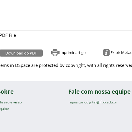
PDF File
Imprimir artigo
Exibir Meta
Download do PDF
tems in DSpace are protected by copyright, with all rights reserve
Sobre
Fale com nossa equipe
issão e visão
repositoriodigital@ifpb.edu.br
quipe