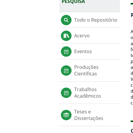
PESQUISA
Todo o Repositório
A
Acervo
i
a
f
Eventos
t
p
Produções
a
d
Científicas
V
c
Trabalhos
d
Acadêmicos
d
c
Teses e
Dissertações