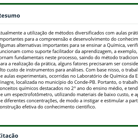
Resumo
tualmente a utilização de métodos diversificados com aulas prát
mportantes para a compreensão e desenvolvimento do conhecim
lgumas alternativas importantes para se ensinar a Química, veri
uncionam como suporte facilitador da aprendizagem, a exemplo, 
ornam fundamentais neste processo, saindo do método tradiciona
ara a realização da prática, alguns fatores precisaram ser consid
lto custo de instrumentos para análises. Com base nisso, o trabal
e aulas experimentais, ocorridas no Laboratório de Química da E
inagre, localizada no município do Conde-PB. Portanto, o trab
onceitos químicos destacados no 2° ano do ensino médio, e ten
e um espectrofotômetro, utilizando materiais de baixo custo, e a
e diferentes concentrações, de modo a instigar e estimular a par
onstrução efetiva do conhecimento cientifico.
Citação