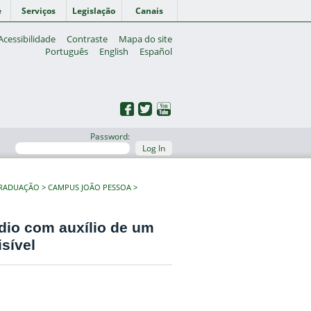
e
Serviços
Legislação
Canais
Acessibilidade
Contraste
Mapa do site
Português
English
Español
Password:
Log In
GRADUAÇÃO
CAMPUS JOÃO PESSOA
dio com auxílio de um
isível