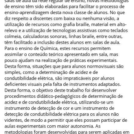
salas de aula da rede regular de ensino, novas metodologias
de ensino têm sido elaboradas para facilitar o processo de
ensino-aprendizagem desta nova classe de alunos. No que
diz respeito a discentes com baixa ou nenhuma visão, a
utilização de recursos como grafia braille, material em alto-
relevo e a utilização de tecnologias assistivas como teclados
colmeia, calculadoras sonoras, linhas braile, entre outras,
têm facilitado a inclusão destes alunos em salas de aula.
Para o ensino de Química, estes recursos permitem
assimilar o conteúdo teórico apresentado em sala, mas
pouco ajudam na realização de práticas experimentais.
Desta forma, situações que para alunos normovisuais são
simples, como a determinação de acidez e de
condutibilidade elétrica, são impraticáveis por alunos
deficientes visuais pela falta de instrumentos adaptados.
Desta forma, o objetivo deste trabalho foi desenvolver
procedimentos didático-pedagógicos de determinação de
acidez e de condutibilidade elétrica, utilizando-se um
instrumento de detecção de cor e um instrumento de
detecção de condutibilidade elétrica para os alunos não
videntes, de modo a permitir que eles possam participar de
aulas experimentais com maior autonomia. As
metodologias foram desenvolvidas para serem aplicadas em