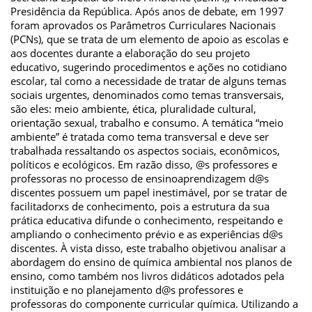
Presidência da República. Após anos de debate, em 1997
foram aprovados os Parâmetros Curriculares Nacionais
(PCNs), que se trata de um elemento de apoio as escolas e
aos docentes durante a elaboração do seu projeto
educativo, sugerindo procedimentos e ações no cotidiano
escolar, tal como a necessidade de tratar de alguns temas
sociais urgentes, denominados como temas transversais,
são eles: meio ambiente, ética, pluralidade cultural,
orientação sexual, trabalho e consumo. A temática “meio
ambiente” é tratada como tema transversal e deve ser
trabalhada ressaltando os aspectos sociais, econômicos,
políticos e ecológicos. Em razão disso, @s professores e
professoras no processo de ensinoaprendizagem d@s
discentes possuem um papel inestimável, por se tratar de
facilitadorxs de conhecimento, pois a estrutura da sua
prática educativa difunde o conhecimento, respeitando e
ampliando o conhecimento prévio e as experiências d@s
discentes. À vista disso, este trabalho objetivou analisar a
abordagem do ensino de química ambiental nos planos de
ensino, como também nos livros didáticos adotados pela
instituição e no planejamento d@s professores e
professoras do componente curricular química. Utilizando a