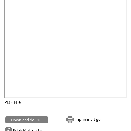
PDF File
Imprimir artigo
Download do PDF
Exibir Metadados