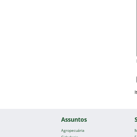
I
Assuntos
Agropecuária
M