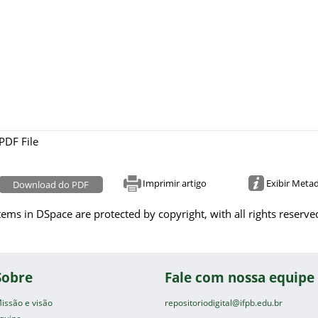
PDF File
Imprimir artigo
Exibir Meta
Download do PDF
tems in DSpace are protected by copyright, with all rights reserve
Sobre
Fale com nossa equipe
issão e visão
repositoriodigital@ifpb.edu.br