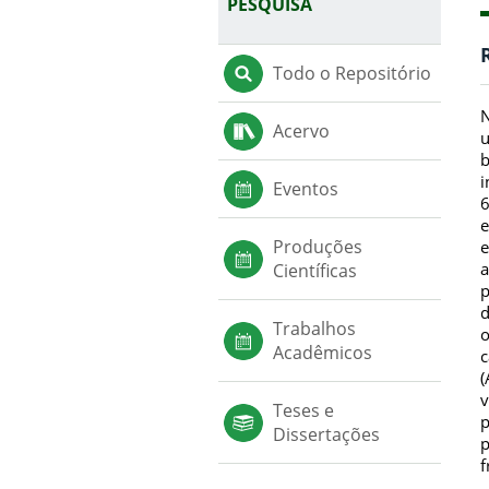
PESQUISA
Todo o Repositório
N
Acervo
u
b
i
Eventos
6
e
Produções
e
a
Científicas
p
d
Trabalhos
o
Acadêmicos
c
(
v
Teses e
p
Dissertações
p
f