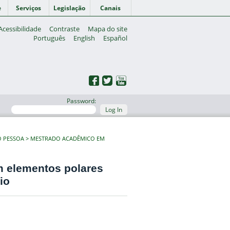
e
Serviços
Legislação
Canais
Acessibilidade
Contraste
Mapa do site
Português
English
Español
Password:
Log In
O PESSOA
MESTRADO ACADÊMICO EM
m elementos polares
io