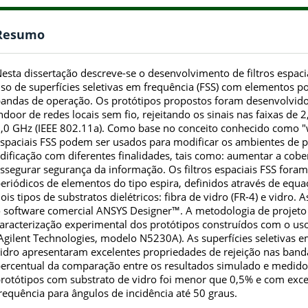
Resumo
esta dissertação descreve-se o desenvolvimento de filtros espaciai
so de superfícies seletivas em frequência (FSS) com elementos 
andas de operação. Os protótipos propostos foram desenvolvid
ndoor de redes locais sem fio, rejeitando os sinais nas faixas de 2
,0 GHz (IEEE 802.11a). Como base no conceito conhecido como "wi
spaciais FSS podem ser usados para modificar os ambientes de
dificação com diferentes finalidades, tais como: aumentar a cober
ssegurar segurança da informação. Os filtros espaciais FSS fora
eriódicos de elementos do tipo espira, definidos através de equ
ois tipos de substratos dielétricos: fibra de vidro (FR-4) e vidro
 software comercial ANSYS Designer™. A metodologia de projeto 
aracterização experimental dos protótipos construídos com o uso
Agilent Technologies, modelo N5230A). As superfícies seletivas 
idro apresentaram excelentes propriedades de rejeição nas band
ercentual da comparação entre os resultados simulado e medido
rotótipos com substrato de vidro foi menor que 0,5% e com exce
requência para ângulos de incidência até 50 graus.