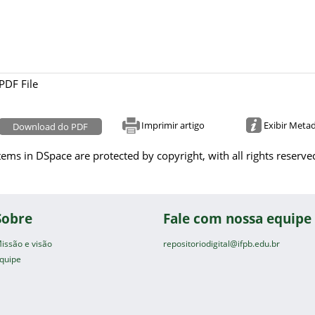
PDF File
Imprimir artigo
Exibir Meta
Download do PDF
tems in DSpace are protected by copyright, with all rights reserve
Sobre
Fale com nossa equipe
issão e visão
repositoriodigital@ifpb.edu.br
quipe