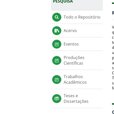
PESQUISA
Todo o Repositório
V
Acervo
q
c
t
Eventos
d
u
Produções
p
a
Científicas
s
C
Trabalhos
T
Acadêmicos
s
f
Teses e
Dissertações