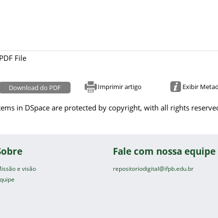
PDF File
Imprimir artigo
Exibir Meta
Download do PDF
tems in DSpace are protected by copyright, with all rights reserve
Sobre
Fale com nossa equipe
issão e visão
repositoriodigital@ifpb.edu.br
quipe