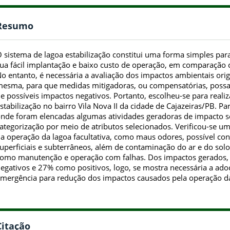
Resumo
 sistema de lagoa estabilização constitui uma forma simples par
ua fácil implantação e baixo custo de operação, em comparação 
o entanto, é necessária a avaliação dos impactos ambientais orig
esma, para que medidas mitigadoras, ou compensatórias, possa
e possíveis impactos negativos. Portanto, escolheu-se para reali
stabilização no bairro Vila Nova II da cidade de Cajazeiras/PB. Par
nde foram elencadas algumas atividades geradoras de impacto sob
ategorização por meio de atributos selecionados. Verificou-se u
a operação da lagoa facultativa, como maus odores, possível co
uperficiais e subterrâneos, além de contaminação do ar e do sol
omo manutenção e operação com falhas. Dos impactos gerados,
egativos e 27% como positivos, logo, se mostra necessária a ad
mergência para redução dos impactos causados pela operação da
Citação