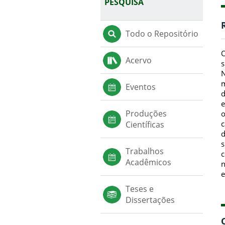
PESQUISA
Todo o Repositório
O
Acervo
s
N
m
Eventos
d
e
Produções
o
c
Científicas
d
s
Trabalhos
c
Acadêmicos
n
e
Teses e
Dissertações