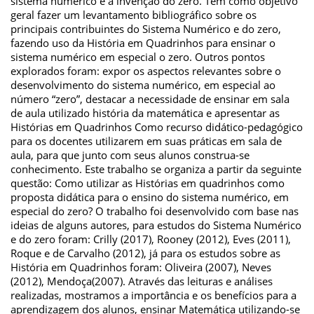
sistema numérico e a invenção do zero. Tem como objetivo
geral fazer um levantamento bibliográfico sobre os
principais contribuintes do Sistema Numérico e do zero,
fazendo uso da História em Quadrinhos para ensinar o
sistema numérico em especial o zero. Outros pontos
explorados foram: expor os aspectos relevantes sobre o
desenvolvimento do sistema numérico, em especial ao
número “zero”, destacar a necessidade de ensinar em sala
de aula utilizado história da matemática e apresentar as
Histórias em Quadrinhos Como recurso didático-pedagógico
para os docentes utilizarem em suas práticas em sala de
aula, para que junto com seus alunos construa-se
conhecimento. Este trabalho se organiza a partir da seguinte
questão: Como utilizar as Histórias em quadrinhos como
proposta didática para o ensino do sistema numérico, em
especial do zero? O trabalho foi desenvolvido com base nas
ideias de alguns autores, para estudos do Sistema Numérico
e do zero foram: Crilly (2017), Rooney (2012), Eves (2011),
Roque e de Carvalho (2012), já para os estudos sobre as
História em Quadrinhos foram: Oliveira (2007), Neves
(2012), Mendoça(2007). Através das leituras e análises
realizadas, mostramos a importância e os benefícios para a
aprendizagem dos alunos, ensinar Matemática utilizando-se