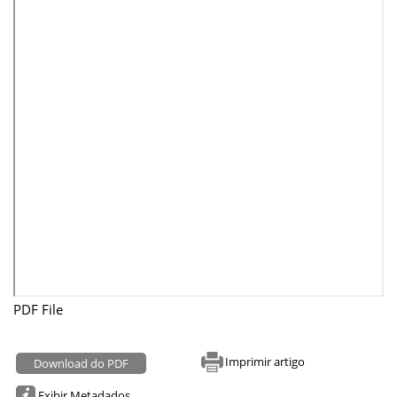
PDF File
Imprimir artigo
Download do PDF
Exibir Metadados