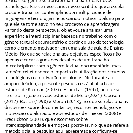
textuais surgem e se transformam a partir das novas
tecnologias. Faz-se necessário, nesse sentido, que a escola
procure trabalhar contemplando a multiplicidade de
linguagens e tecnologias, e buscando motivar o aluno para
que ele se torne ativo no seu processo de aprendizagem.
Partindo desta perspectiva, objetivouse analisar uma
experiência interdisciplinar baseada no trabalho com o
gênero textual documentário a partir do uso de tecnologia,
como elemento motivador em uma sala de aula de Ensino
Médio. No que se relaciona aos objetivos específicos não
apenas elencar alguns dos desafios de um trabalho
interdisciplinar com o gênero textual documentário, mas
também refletir sobre o impacto da utilização dos recursos
tecnológicos na motivação dos alunos. No tocante ao
amparo teórico, a presente pesquisa está alinhada aos
estudos de Kleiman (2002) e Bronckart (1997), no que se
refere à linguagem; aos estudos de Melo (2021), Clausen
(2017), Bacich (1998) e Moran (2018), no que se relaciona às
discussões sobre documentários, recursos tecnológicos e
motivação do alunado; e aos estudos de Thiesen (2008) e
Fredrickson (2001), que discorrem sobre
interdisciplinaridade e emoções positivas. No que se refere à
metodologia, a pesquisa aqui apresentada configura-se